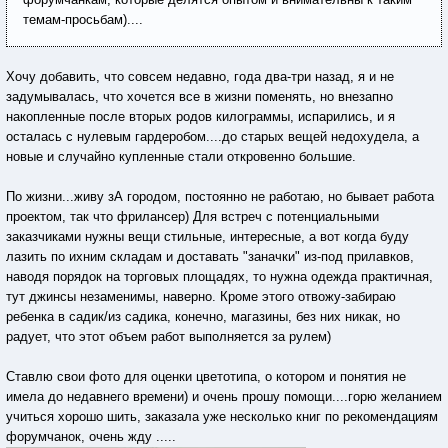
темам-просьбам)....
Хочу добавить, что совсем недавно, года два-три назад, я и не
задумывалась, что хочется все в жизни поменять, но внезапно
накопленные после вторых родов килограммы, испарились, и я
осталась с нулевым гардеробом....до старых вещей недохудела, а
новые и случайно купленные стали откровенно большие.
По жизни...живу зА городом, постоянно не работаю, но бывает работа
проектом, так что фрилансер) Для встреч с потенциальными
заказчиками нужны вещи стильные, интересные, а вот когда буду
лазить по ихним складам и доставать "заначки" из-под прилавков,
наводя порядок на торговых площадях, то нужна одежда практичная,
тут джинсы незаменимы, наверно. Кроме этого отвожу-забираю
ребенка в садик/из садика, конечно, магазины, без них никак, но
радует, что этот объем работ выполняется за рулем)
Ставлю свои фото для оценки цветотипа, о котором и понятия не
имела до недавнего времени) и очень прошу помощи....горю желанием
учиться хорошо шить, заказала уже несколько книг по рекомендациям
форумчанок, очень жду .....