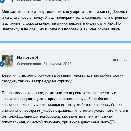
Опубликовано
21 ноября, 2012
Мне кажется, что длину волос можно укоротить до линии подбородка
и сделать косую челку. У вас пропорции тела хорошие, ноги стройные
и длинные, с хорошим бюстье линия декольте будет отличная. По
цветотипу я не спец, но в голубом полотенце вы мне понравились
Наталья Я
#7
Опубликовано
21 ноября, 2012
Девочки, спасибо огромное за отзывы) Торопилась выложить фотки
сегодня, так как завтра еду на стрижку...
По поводу света волос, сама мастер-парикмахер...волос хоть и
красивого родного цвета, средне-пепельно-русый, но блекл и
капризен....используя мелирование, могу добиться от волос более
спокойного поведения)))...без окрашивания сложен уходе...его много и
он тонок)...длина до подбородка, как заметила Пинта+, самая
оптимальная, с челкой подумаю, три вихра дают себя знать))))...