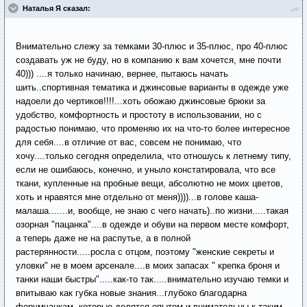
Наталья Я сказал:
Внимательно слежу за темками 30-плюс и 35-плюс, про 40-плюс
создавать уж не буду, но в компанию к вам хочется, мне почти
40))) ....я только начинаю, вернее, пытаюсь начать
шить..спортивная тематика и джинсовые варианты в одежде уже
надоели до чертиков!!!!...хоть обожаю джинсовые брюки за
удобство, комфортность и простоту в использовании, но с
радостью понимаю, что променяю их на что-то более интересное
для себя....в отличие от вас, совсем не понимаю, что
хочу....только сегодня определила, что отношусь к летнему типу,
если не ошибаюсь, конечно, и уныло констатировала, что все
ткани, купленные на пробные вещи, абсолютно не моих цветов,
хоть и нравятся мне отдельно от меня))))...в голове каша-
малаша.......и, вообще, не знаю с чего начать)..по жизни.....такая
озорная "пацанка"....в одежде и обуви на первом месте комфорт,
а теперь даже не на распутье, а в полной
растерянности.....росла с отцом, поэтому "женские секреты и
уловки" не в моем арсенале....в моих запасах " крепка броня и
танки наши быстры".....как-то так.....внимательно изучаю темки и
впитываю как губка новые знания...глубоко благодарна
форумчанкам, которые делятся опытом и внимательны к таким