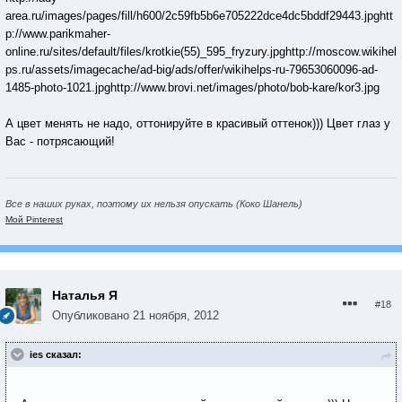
area.ru/images/pages/fill/h600/2c59fb5b6e705222dce4dc5bddf29443.jpg
htt
p://www.parikmaher-
online.ru/sites/default/files/krotkie(55)_595_fryzury.jpg
http://moscow.wikihel
ps.ru/assets/imagecache/ad-big/ads/offer/wikihelps-ru-79653060096-ad-
1485-photo-1021.jpg
http://www.brovi.net/images/photo/bob-kare/kor3.jpg
А цвет менять не надо, оттонируйте в красивый оттенок))) Цвет глаз у
Вас - потрясающий!
Все в наших руках, поэтому их нельзя опускать (Коко Шанель)
Мой Pinterest
Наталья Я
#18
Опубликовано
21 ноября, 2012
ies сказал: