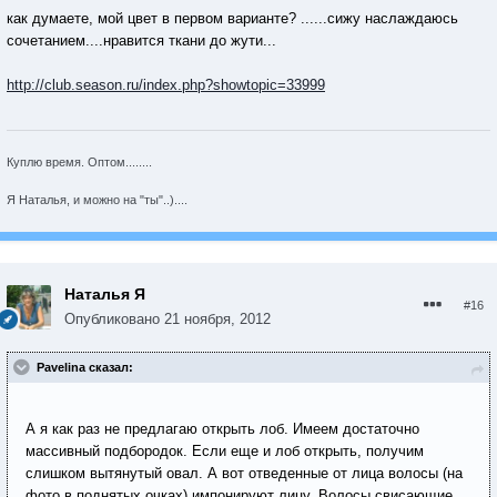
как думаете, мой цвет в первом варианте? ......сижу наслаждаюсь
сочетанием....нравится ткани до жути...
http://club.season.ru/index.php?showtopic=33999
Куплю время. Оптом........
Я Наталья, и можно на "ты"..)....
Наталья Я
#16
Опубликовано
21 ноября, 2012
Pavelina сказал:
А я как раз не предлагаю открыть лоб. Имеем достаточно
массивный подбородок. Если еще и лоб открыть, получим
слишком вытянутый овал. А вот отведенные от лица волосы (на
фото в поднятых очках) импонируют лицу. Волосы свисающие