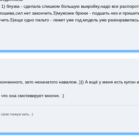
 1) блузка - сделала слишком большую выкройку,надо все распорот
ошива,сил нет закончить.3)мужские брюки - подшить низ и пришить
нчить.5)еще одно пальто - лежит уже год,модель уже разонравилас
конченного, зато неначатого навалом..))) А ещё у меня есть купон 
 что она смотивирует многих. :)
свою тонкую нить..:)