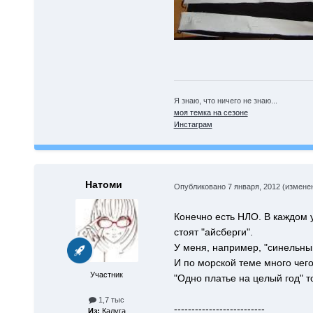
Я знаю, что ничего не знаю...
моя темка на сезоне
Инстаграм
Натоми
Опубликовано
7 января, 2012
(измене
Конечно есть НЛО. В каждом у
стоят "айсберги".
У меня, например, "синельный
И по морской теме много чего
Участник
"Одно платье на целый год" то
1,7 тыс
--------------------------
Из:
Калуга