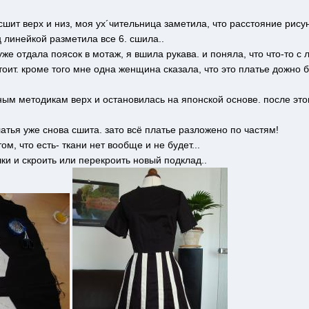
шит верх и низ, моя ух´чительница заметила, что расстояние рисун
ц линейкой разметила все 6. сшила..
уже отдала поясок в мотаж, я вшила рукава. и поняла, что что-то с
стоит. кроме того мне одна женщина сказала, что это платье дожно 
зным методикам верх и остановилась на японской основе. после эт
латья уже снова сшита. зато всё платье разложено по частям!
ом, что есть- ткани нет вообще и не будет...
ки и скроить или перекроить новый подклад..