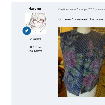
Натоми
Опубликовано
7 января, 2012
(измене
Вот моя "синелька". Не знаю 
Участник
1,7 тыс
Из:
Калуга