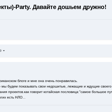
ты)-Party. Давайте дошьем дружно!
29
риканском блоге и мне она очень понравилась.
де мы будем показывать свои недошитые, лежащие и ждущие своего 
ния проектов.как говорит котайская пословица:"самое большое пут
гих есть НЛО...