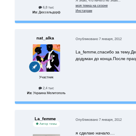
Я знаю, что ничего не знаю...
моя темка на сезоне
6,8 тыс
Инстаграм
Из:
Дюссельдорф
nat_alka
Опубликовано
7 января, 2012
La_femme,спасибо за тему.Де
додуман до конца.После праз
Участник
2,4 тыс
Из:
Украина Мелитополь
La_femme
Опубликовано
7 января, 2012
Автор темы
я сделаю начало....