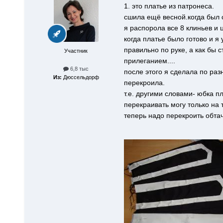
1. это платье из патронеса.
сшила ещё весной.когда был с
я распорола все 8 клиньев и 
когда платье было готово и я 
правильно по руке, а как бы 
Участник
прилеганием....
6,8 тыс
после этого я сделала по ра
Из:
Дюссельдорф
перекроила.
т.е. другими словами- юбка п
перекраивать могу только на т
теперь надо перекроить обтач