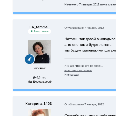
Изменено
7 января, 2012
пользоват
La_femme
Опубликовано
7 января, 2012
Автор темы
Натоми, так давай выкладывай
а то оно так и будет лежать.
мы будем маленькими шагами 
Я знаю, что ничего не знаю...
Участник
моя темка на сезоне
Инстаграм
6,8 тыс
Из:
Дюссельдорф
Катерина 1403
Опубликовано
7 января, 2012
Спасибо за такую тему!я при