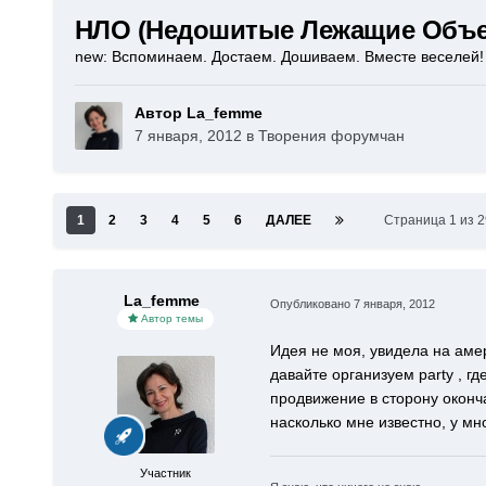
НЛО (Недошитые Лежащие Объек
new: Вспоминаем. Достаем. Дошиваем. Вместе веселей!
Автор La_femme
7 января, 2012
в
Творения форумчан
1
2
3
4
5
6
ДАЛЕЕ
Страница 1 из 
La_femme
Опубликовано
7 января, 2012
Автор темы
Идея не моя, увидела на аме
давайте организуем party , г
продвижение в сторону оконча
насколько мне известно, у мно
Участник