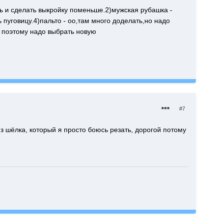
ь и сделать выкройку поменьше.2)мужская рубашка -
 пуговицу.4)пальто - оо,там много доделать,но надо
ь поэтому надо выбрать новую
#7
из шёлка, который я просто боюсь резать, дорогой потому