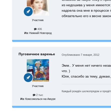
из недошива у меня имеются:
надоела она мне в процессе п
обязательно его к весне зако
Участник
406
Из:
Нижний Новгород
Пуговичное варенье
Опубликовано
7 января, 2012
Эмм.. У меня нет ничего неза
что. )
Юля, спасибо за тему, думаю,
Участник
Каждый рождён шелкопрядом и прядёт 
2 тыс
Из:
Комсомольск-на-Амуре