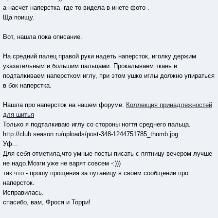
а насчет наперстка- где-то видела в инете фото .
Ща поищу.
Вот, нашла пока описание.
На средний палец правой руки надеть наперсток, иголку держим
указательным и большим пальцами. Прокалываем ткань и
подталкиваем наперстком иглу, при этом ушко иглы должно упираться
в бок наперстка.
Нашла про наперсток на нашем форуме:
Коллекция принадлежностей
для шитья
Только я подталкиваю иглу со стороны ногтя среднего пальца.
http://club.season.ru/uploads/post-348-1244751785_thumb.jpg
Уф...
Для себя отметила,что умные посты писать с пятницу вечером лучше
не надо.Мозги уже не варят совсем -:)))
так что - прошу прощения за путаницу в своем сообщении про
наперсток.
Исправилась.
спасибо, вам, Фрося и Торри!