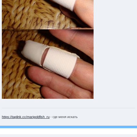
https://taplink.cc/marigoldfish_ru
- где меня искать