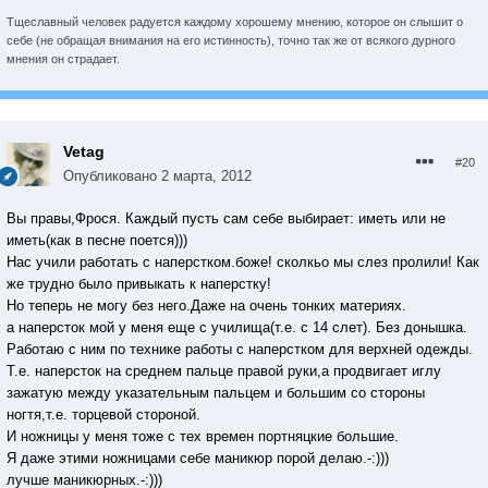
Тщеславный человек радуется каждому хорошему мнению, которое он слышит о
себе (не обращая внимания на его истинность), точно так же от всякого дурного
мнения он страдает.
Vetag
#20
Опубликовано
2 марта, 2012
Вы правы,Фрося. Каждый пусть сам себе выбирает: иметь или не
иметь(как в песне поется)))
Нас учили работать с наперстком.боже! сколкьо мы слез пролили! Как
же трудно было привыкать к наперстку!
Но теперь не могу без него.Даже на очень тонких материях.
а наперсток мой у меня еще с училища(т.е. с 14 слет). Без донышка.
Работаю с ним по технике работы с наперстком для верхней одежды.
Т.е. наперсток на среднем пальце правой руки,а продвигает иглу
зажатую между указательным пальцем и большим со стороны
ногтя,т.е. торцевой стороной.
И ножницы у меня тоже с тех времен портняцкие большие.
Я даже этими ножницами себе маникюр порой делаю.-:)))
лучше маникюрных.-:)))