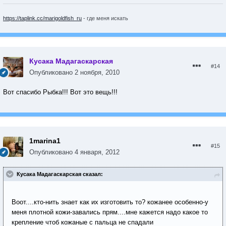
https://taplink.cc/marigoldfish_ru
- где меня искать
Кусака Мадагаскарская
#14
Опубликовано
2 ноября, 2010
Вот спасибо Рыбка!!! Вот это вещь!!!
1marina1
#15
Опубликовано
4 января, 2012
Кусака Мадагаскарская сказал:
Воот....кто-нить знает как их изготовить то? кожанее особенно-у
меня плотной кожи-завались прям....мне кажется надо какое то
крепление чтоб кожаные с пальца не спадали