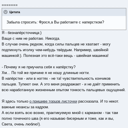
=======
Цитата
Забыла спросить: Фрося,а Вы работаете с наперстком?
Я - безнапёрсточница:)
Ваще с ним не работаю. Никогда.
В случае очень редком, когда силы пальцев не хватает - могу
подпихнуть иголку чем-нибудь твёрдым. Например, швейной
машинкой:). Полезная это всё-таки вещь - швейная машинка!
- Почему я не приучила себя к напёрстку?
Хм... По той же причине я не ношу длинные ногти.
В напёрстке - или в ногтях - не та! чувствительность кончиков
пальцев. Тупеют они. А это меня раздражает - и не даёт применить
всю наработанную жизненным опытом тонкость пальцевых ощущений.
Я здесь только
о пришиве торцов листочки
рассказала. И то некот.
важные нюансы за кадром.
А если взять всю возню, практикуемую мной с карманом - так там
полно точечного шва (я его называю бисерным и тоже, как и вы,
Света, очень люблю!).