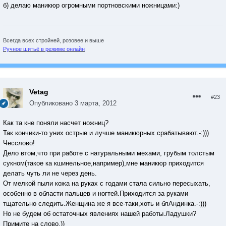
б) делаю маникюр огромными портновскими ножницами:)
Всегда всех стройней, розовее и выше
Ручное шитьё в режиме онлайн
Vetag
#23
Опубликовано
3 марта, 2012
Как та кне поняли насчет ножниц?
Так кончики-то уних острые и лучше маникюрных срабатывают.-:)))
Чесслово!
Дело втом,что при работе с натуральными мехами, грубым толстым
сукном(такое ка кшинельное,например),мне маникюр приходится
делать чуть ли не через день.
От мелкой пыли кожа на руках с годами стала сильно пересыхать,
особенно в области пальцев и ногтей.Приходится за руками
тщательно следить.Женщина же я все-таки,хоть и блАндинка.-:)))
Но не будем об остаточных явлениях нашей работы.Ладушки?
Примите на слово.))