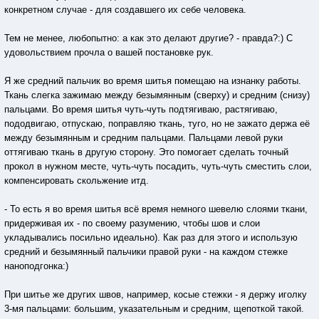
конкретном случае - для создавшего их себе человека.
Тем не менее, любопытно: а как это делают другие? - правда?:) С
удовольствием прочла о вашей постановке рук.
Я же средний пальчик во время шитья помещаю на изнанку работы.
Ткань слегка зажимаю между безымянным (сверху) и средним (снизу)
пальцами. Во время шитья чуть-чуть подтягиваю, растягиваю,
пододвигаю, отпускаю, поправляю ткань, туго, но не зажато держа её
между безымянным и средним пальцами. Пальцами левой руки
оттягиваю ткань в другую сторону. Это помогает сделать точный
прокол в нужном месте, чуть-чуть посадить, чуть-чуть сместить слои,
компенсировать скольжение итд.
- То есть я во время шитья всё время немного шевелю слоями ткани,
придерживая их - по своему разумению, чтобы шов и слои
укладывались посильно идеально). Как раз для этого и использую
средний и безымянный пальчики правой руки - на каждом стежке
наноподгонка:)
При шитье же других швов, например, косые стежки - я держу иголку
3-мя пальцами: большим, указательным и средним, щепоткой такой.