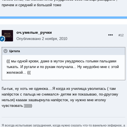
причем и средний и большой тоже
оч.умелые_ручки
#12
Опубликовано
2 ноября, 2010
Цитата
((( мы одной крови, даже в мутон умудряюсь голыми пальцами
тыкать. И ругали и по рукам получала... Ну неудобно мне с этой
железкой... (((
Гы-гык, ну хоть не одинока....Я когда из училища уволилась ( там
напёрсток с пальца не снимался- детям же показываю, по-другому
нельзя) каааак зашвырнула напёрсток, ну нужно мне иголку
чувствовать:)))))))
Я всегда испытываю затруднения, когда нужно сказать что-то ванильно-зефирное, а