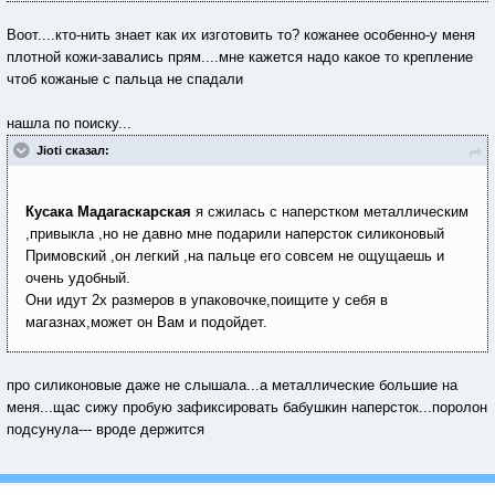
Воот....кто-нить знает как их изготовить то? кожанее особенно-у меня
плотной кожи-завались прям....мне кажется надо какое то крепление
чтоб кожаные с пальца не спадали
нашла по поиску...
Jioti сказал:
Кусака Мадагаскарская
я сжилась с наперстком металлическим
,привыкла ,но не давно мне подарили наперсток силиконовый
Примовский ,он легкий ,на пальце его совсем не ощущаешь и
очень удобный.
Они идут 2х размеров в упаковочке,поищите у себя в
магазнах,может он Вам и подойдет.
про силиконовые даже не слышала...а металлические большие на
меня...щас сижу пробую зафиксировать бабушкин наперсток...поролон
подсунула--- вроде держится