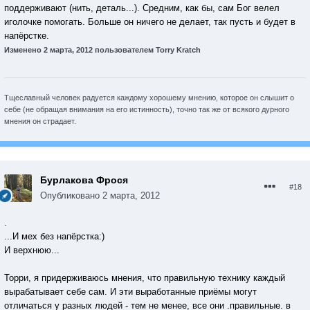
поддерживают (нить, деталь...). Средним, как бы, сам Бог велел
иголочке помогать. Больше он ничего не делает, так пусть и будет в
напёрстке.
Изменено
2 марта, 2012
пользователем Torry Kratch
Тщеславный человек радуется каждому хорошему мнению, которое он слышит о
себе (не обращая внимания на его истинность), точно так же от всякого дурного
мнения он страдает.
Бурлакова Фрося
#18
Опубликовано
2 марта, 2012
.
...И мех без напёрстка:)
И верхнюю...
Торри, я придерживаюсь мнения, что правильную технику каждый
вырабатывает себе сам. И эти выработанные приёмы могут
отличаться у разных людей - тем не менее, все они .правильные. в