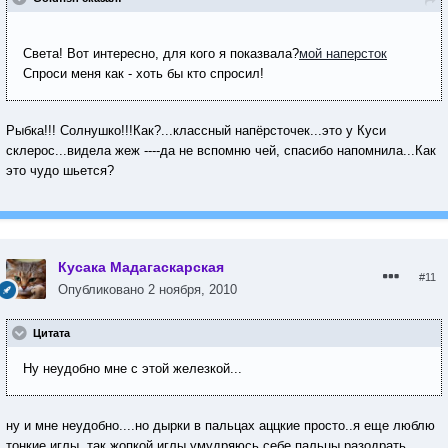
Света! Вот интересно, для кого я показвала?
мой наперсток
Спроси меня как - хоть бы кто спросил!
Рыбка!!! Солнушко!!!Как?...классный напёрсточек...это у Куси
склерос...видела жеж ----да не вспомню чей, спасибо напомнила...Как
это чудо шьется?
Кусака Мадагаскарская
#11
Опубликовано
2 ноября, 2010
Цитата
Ну неудобно мне с этой железкой...
ну и мне неудобно....но дырки в пальцах аццкие просто..я еще люблю
тонкие иглы, так жопкой иглы умудряюсь себе пальцы разодрать ,