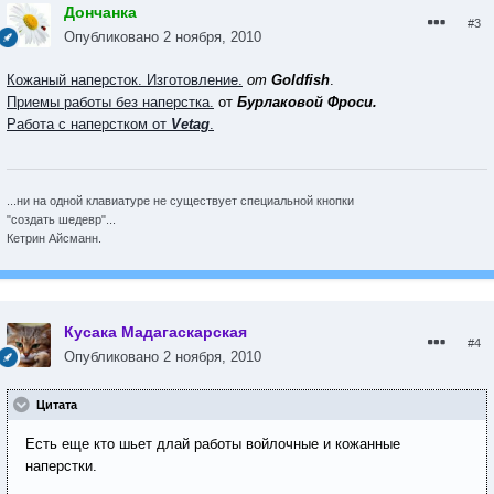
Дончанка
#3
Опубликовано
2 ноября, 2010
Кожаный наперсток. Изготовление.
от
Goldfish
.
Приемы работы без наперстка.
от
Бурлаковой Фроси.
Работа с наперстком от
Vetag
.
...ни на одной клавиатуре не существует специальной кнопки
"создать шедевр"...
Кетрин Айсманн.
Кусака Мадагаскарская
#4
Опубликовано
2 ноября, 2010
Цитата
Есть еще кто шьет длай работы войлочные и кожанные
наперстки.