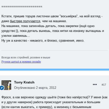
=====================
Кстати, пришив торцов листочки швом "восьмёрка", на мой взгляд -
даже
быстрее получается
, чем на машинке.
На машинке, пока запихнёшь деталь, пока закрепки (ещё одно
уродство:)), пока деталь вынешь, пока нитки на изнанку вытащишь и
узелки завяжешь...
Ну уж а качество - никакого, и близко, сравнения, имхо.
Всегда всех стройней, розовее и выше
Ручное шитьё в режиме онлайн
Torry Kratch
#17
Опубликовано
2 марта, 2012
Фрося, а как верхнюю одежду шьёте (тоже без напёрстка)? У меня (как
и у других наверное) работа происходит указательным и большим
(если кантик выкатать, к примеру), а мизинец с безымянным