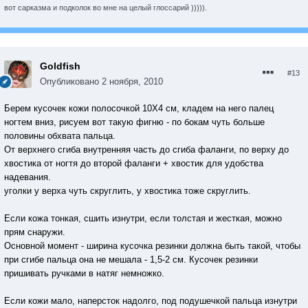
вот сарказма и подколок во мне на целый глоссарий ))))).
Goldfish
#13
Опубликовано
2 ноября, 2010
Берем кусочек кожи полосочкой 10Х4 см, кладем на него палец
ногтем вниз, рисуем вот такую фигню - по бокам чуть больше
половины обхвата пальца.
От верхнего сгиба внутренняя часть до сгиба фаланги, по верху до
хвостика от ногтя до второй фаланги + хвостик для удобства
надевания.
уголки у верха чуть скруглить, у хвостика тоже скруглить.
Если кожа тонкая, сшить изнутри, если толстая и жесткая, можно
прям снаружи.
Основной момент - ширина кусочка резинки должна быть такой, чтобы
при сгибе пальца она не мешала - 1,5-2 см. Кусочек резинки
пришивать ручками в натяг немножко.
Если кожи мало, наперсток надолго, под подушечкой пальца изнутри