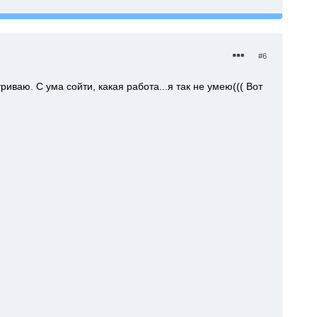
#6
иваю. С ума сойти, какая работа...я так не умею((( Вот