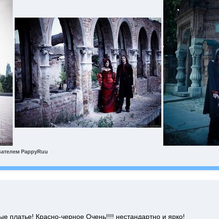
ателем PappyRuu
 платье! Красно-черное Очень!!!! нестандартно и ярко!