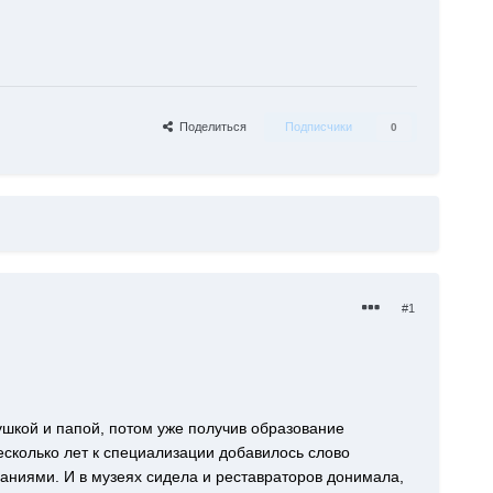
Поделиться
Подписчики
0
#1
бушкой и папой, потом уже получив образование
есколько лет к специализации добавилось слово
саниями. И в музеях сидела и реставраторов донимала,