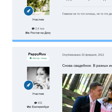
Главное не то что хочешь, не то что д
Участник
2,4 тыс
Из:
Ростов-на-Дону
PappyRuu
Опубликовано
20 февраля, 2012
Автор темы
Снова свадебное. В разных ин
Участник
431
Из:
Екатеринбург