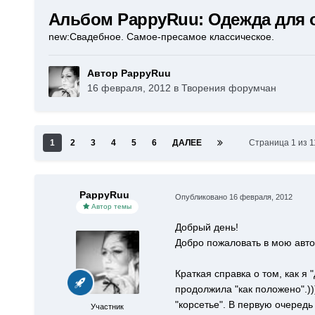
Альбом PappyRuu: Одежда для 
new:Свадебное. Самое-пресамое классическое.
Автор PappyRuu
16 февраля, 2012
в
Творения форумчан
1
2
3
4
5
6
ДАЛЕЕ
Страница 1 из 
PappyRuu
Опубликовано
16 февраля, 2012
Автор темы
Добрый день!
Добро пожаловать в мою авто
Краткая справка о том, как я
продолжила "как положено".)
"корсетье". В первую очередь
Участник