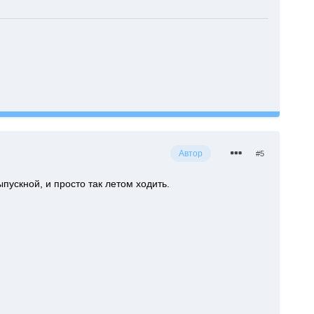
Автор
#5
пускной, и просто так летом ходить.