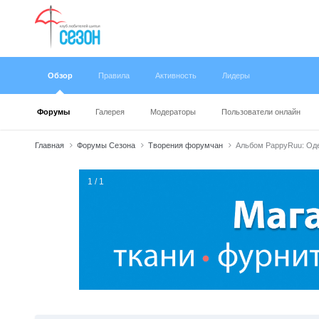
Обзор
Правила
Активность
Лидеры
Форумы
Галерея
Модераторы
Пользователи онлайн
Главная
Форумы Сезона
Творения форумчан
Альбом PappyRuu: Оде
1 / 1