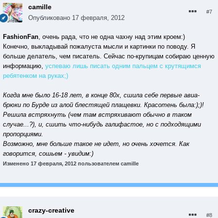
camille
#7
Опубликовано
17 февраля, 2012
FashionFan
, очень рада, что не одна чахну над этим кроем:)
Конечно, выкладывай пожалуста мысли и картинки по поводу. Я
больше делатель, чем писатель. Сейчас по-крупицам собираю ценную
информацию,
успеваю лишь писать одним пальцем с крутящимся
ребятенком на руках;)
Когда мне было 16-18 лет, в конце 80х, сшила себе первые авиа-
брюки по Бурде из алой блестящей плащевки. Красотень была:);)!
Решила встряхнуть (чем там встряхивают обычно в таком
случае...?), и, сшить что-нибудь галифастое, но с подходящими
пропорциями.
Возможно, мне больше такое не идет, но очень хочется. Как
говорится, сошьем - увидим:)
Изменено
17 февраля, 2012
пользователем camille
crazy-creative
#8