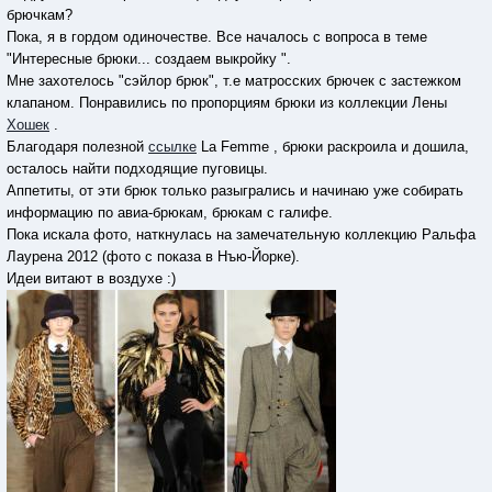
брючкам?
Пока, я в гордом одиночестве. Все началось с вопроса в теме
"Интересные брюки... создаем выкройку ".
Мне захотелось "сэйлор брюк", т.е матросских брючек с застежком
клапаном. Понравились по пропорциям брюки из коллекции Лены
Хошек
.
Благодаря полезной
ссылкe
La Femme , брюки раскроила и дошила,
осталось найти подходящие пуговицы.
Аппетиты, от эти брюк только разыгрались и начинаю уже собирать
информацию по авиа-брюкам, брюкам с галифе.
Пока искала фото, наткнулась на замечательную коллекцию Ральфа
Лаурена 2012 (фото с показа в Нъю-Йорке).
Идеи витают в воздухе :)