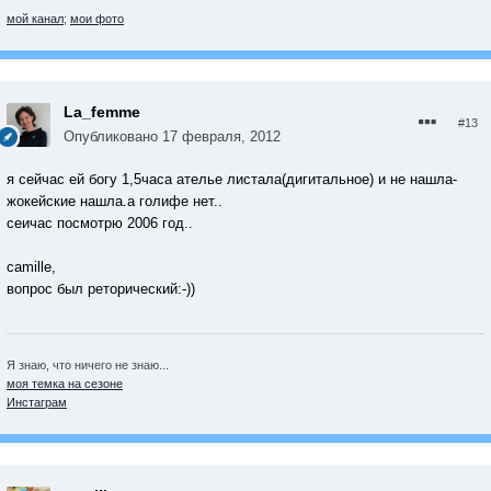
мой канал
;
мои фото
La_femme
#13
Опубликовано
17 февраля, 2012
я сейчас ей богу 1,5часа ателье листала(дигитальное) и не нашла-
жокейские нашла.а голифе нет..
сеичас посмотрю 2006 год..
camille,
вопрос был реторический:-))
Я знаю, что ничего не знаю...
моя темка на сезоне
Инстаграм