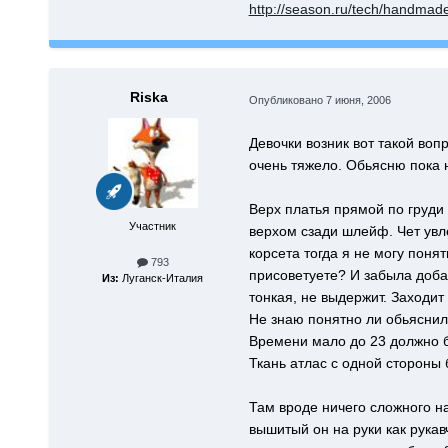
http://season.ru/tech/handmad
Riska
Опубликовано
7 июня, 2006
Девочки возник вот такой воп
очень тяжело. Обьясню пока 
Верх платья прямой по груди
Участник
верхом сзади шлейф. Чет увле
корсета тогда я не могу поня
793
присоветуете? И забыла доба
Из:
Луганск-Италия
тонкая, не выдержит. Заходит
Не знаю понятно ли обьяснила
Времени мало до 23 должно б
Ткань атлас с одной стороны 
Там вроде ничего сложного на
вышитый он на руки как рукавч