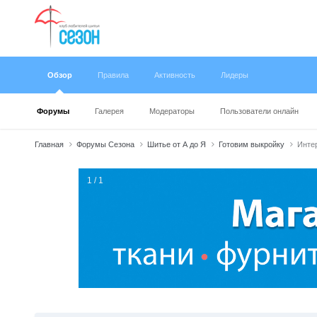
Обзор
Правила
Активность
Лидеры
Форумы
Галерея
Модераторы
Пользователи онлайн
Главная
Форумы Сезона
Шитье от А до Я
Готовим выкройку
Интер
1 / 1