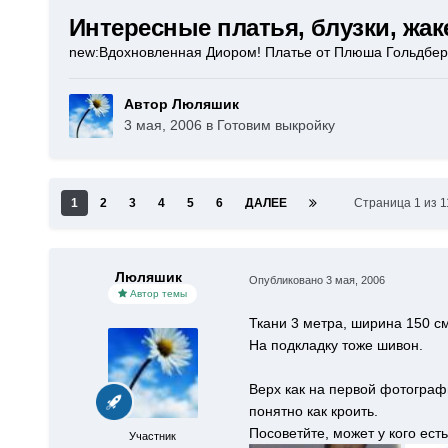
Интересные платья, блузки, жак
new:Вдохновленная Диором! Платье от Плюша Гольдберг,
Автор Люляшик
3 мая, 2006
в
Готовим выкройку
1
2
3
4
5
6
ДАЛЕЕ
Страница 1 из 
Люляшик
Опубликовано
3 мая, 2006
Автор темы
Ткани 3 метра, ширина 150 с
На подкладку тоже шивон.
Верх как на первой фотографи
понятно как кроить.
Посоветйте, может у кого ест
Участник