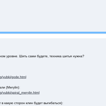
ном уровне. Шить сами будете, техника шитья нужна?
ng/yubki/gode.html
и (Merylin):
g/yubki/spiral_merylin.html
 в какую сторон клин будет выгибаться):