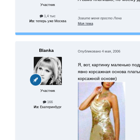
Участник
1,4 тыс
Зовите меня просто Лена
Из:
теперь уже Москва
Моя тема
Blanka
Опубликовано
4 мая, 2006
Я, вот, картинку маленько по
явно корсажная основа платья
корсажной основе)
Участник
166
Из:
Екатеринбург