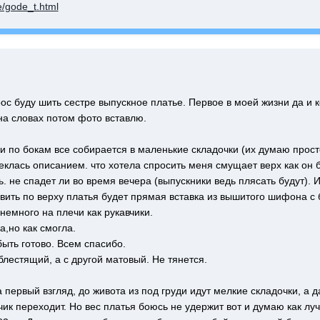
e/gode_t.html
рос буду шить сестре выпускное платье. Первое в моей жизни да и 
на словах потом фото вставлю.
 и по бокам все собирается в маленькие складочки (их думаю прос
клась описанием. что хотела спросить меня смущает верх как он 
ть. не спадет ли во время вечера (выпускники ведь плясать будут).
вить по верху платья будет прямая вставка из вышитого шифона с 
 немного на плечи как рукавчики.
,но как смогла.
ыть готово. Всем спасибо.
блестящий, а с другой матовый. Не тянется.
 первый взгляд, до живота из под груди идут мелкие складочки, а
ик переходит. Но вес платья боюсь не удержит вот и думаю как луче