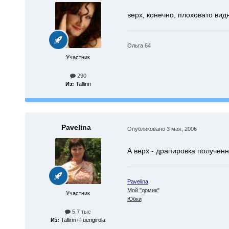
верх, конечно, плоховато вид
Ольга 64
Участник
290
Из:
Tallinn
Pavelina
Опубликовано
3 мая, 2006
А верх - драпировка получен
Pavelina
Мой "домик"
Участник
Юбки
5,7 тыс
Из:
Tallinn+Fuengirola