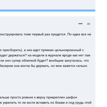
#8
конструировать тоже первый раз придется. По идее все не
то присборить), а низ идет прямаю цельнокроенный с
будет держаться? на модели в журнале вроде как нет там
 Или оно супер облипкой будет? вообщем запуталась. что
бисером она могла бы держать, но мне кажется сильно
 дальше просто ровное к верху прикреплен шифон
 укрепить то ли кости вставить по бокам и под грудь чтоб