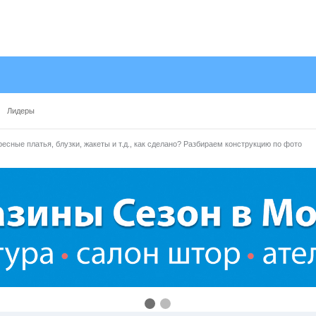
Лидеры
есные платья, блузки, жакеты и т.д., как сделано? Разбираем конструкцию по фото