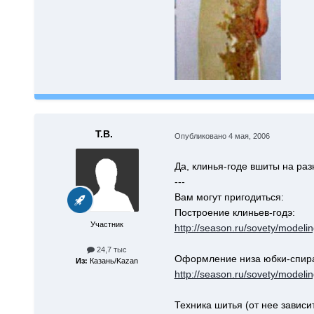
Т.В.
Опубликовано
4 мая, 2006
Да, клинья-годе вшиты на раз
---
Вам могут пригодиться:
Построение клиньев-годэ:
Участник
http://season.ru/sovety/modeli
24,7 тыс
Оформление низа юбки-спирал
Из:
Казань/Kazan
http://season.ru/sovety/modelin
Техника шитья (от нее зависит