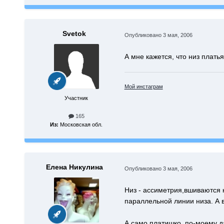
Svetok
Опубликовано
3 мая, 2006
А мне кажется, что низ плать
Мой инстаграм
Участник
165
Из:
Московская обл.
Елена Никулина
Опубликовано
3 мая, 2006
Низ - ассиметрия,вшиваются к
параллельной линии низа. А в
А само платишко, по-моему д