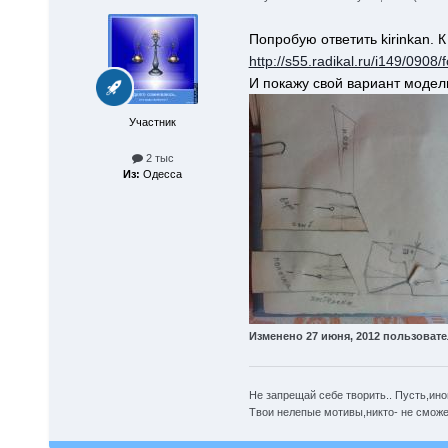
Попробую ответить kirinkan. 
http://s55.radikal.ru/i149/0908/
И покажу свой вариант модел
Участник
2 тыс
Из:
Одесса
Изменено
27 июня, 2012
пользовате
Не запрещай себе творить.. Пусть,ино
Твои нелепые мотивы,никто- не сможет