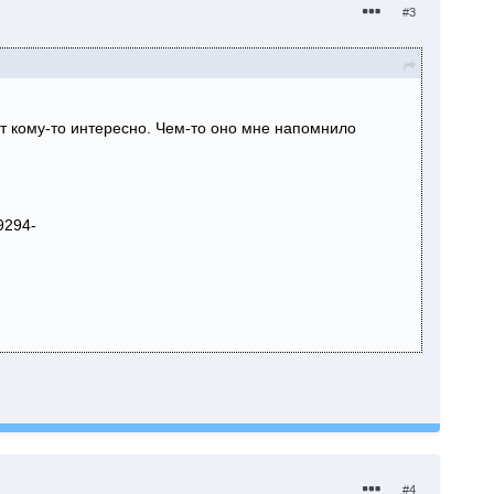
#3
т кому-то интересно. Чем-то оно мне напомнило
-9294-
#4