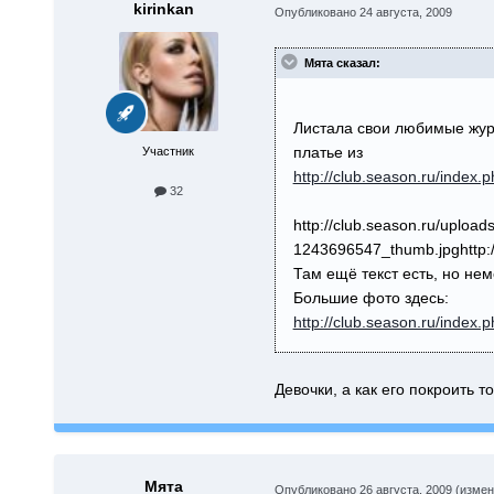
kirinkan
Опубликовано
24 августа, 2009
Мята сказал:
Листала свои любимые журн
платье из
Участник
http://club.season.ru/index
32
http://club.season.ru/uplo
1243696547_thumb.jpg
http
Там ещё текст есть, но нем
Большие фото здесь:
http://club.season.ru/index
Девочки, а как его покроить т
Мята
Опубликовано
26 августа, 2009
(измен