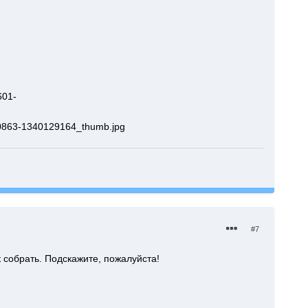
601-
-30863-1340129164_thumb.jpg
#7
 собрать. Подскажите, пожалуйста!