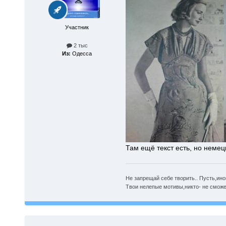
Участник
2 тыс
Из:
Одесса
Там ещё текст есть, но немец
Не запрещай себе творить.. Пусть,ино
Твои нелепые мотивы,никто- не сможет