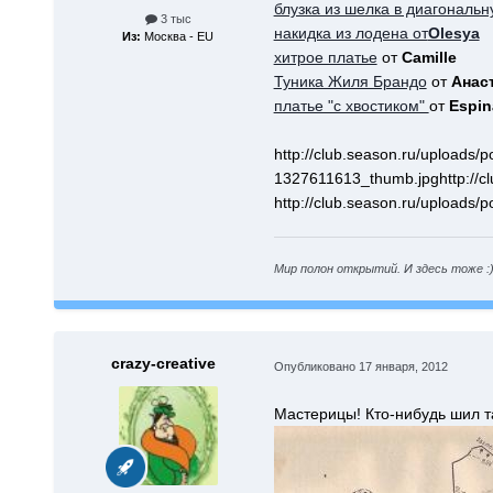
блузка из шелка в диагональн
3 тыс
накидка из лодена от
Olesya
Из:
Москва - EU
хитрое платье
от
Camille
Туника Жиля Брандо
от
Анас
платье "c хвостиком"
от
Espin
http://club.season.ru/uploads
1327611613_thumb.jpg
http://
http://club.season.ru/uploads
Мир полон открытий. И здесь тоже :
crazy-creative
Опубликовано
17 января, 2012
Мастерицы! Кто-нибудь шил т