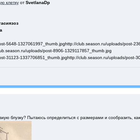
ую клетку
от
SvetlanaDp
тасиязоз
a
/post-5648-1327061997_thumb.jpg
http://club.season.ru/uploads/post-23
club.season.ru/uploads/post-8906-1329117857_thumb.jpg
/post-31123-1337706851_thumb.jpg
http://club.season.ru/uploads/post
)
акую блузку? Пытаюсь определиться с размерами и сообразить, как