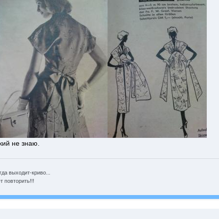
кий не знаю.
гда выходит-криво...
 повторить!!!