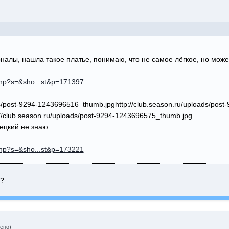
алы, нашла такое платье, понимаю, что не самое лёгкое, но може
.php?s=&sho...st&p=171397
ads/post-9294-1243696516_thumb.jpg
http://club.season.ru/uploads/post
://club.season.ru/uploads/post-9294-1243696575_thumb.jpg
ецкий не знаю.
.php?s=&sho...st&p=173221
о?
ено)