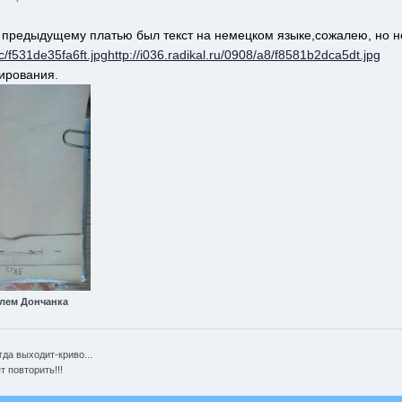
К предыдущему платью был текст на немецком языке,сожалею, но н
fc/f531de35fa6ft.jpg
http://i036.radikal.ru/0908/a8/f8581b2dca5dt.jpg
ирования.
лем Дончанка
гда выходит-криво...
 повторить!!!