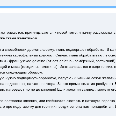
матриваются, приглядываются к новой теме, я начну рассказывать
ке ткани желатином
.
 и способности держать форму, ткань подвергают обработке. В кач
меняли картофельный крахмал. Сейчас ткань обрабатывают, в осн
тин
- французское gelatine (от лат. gelatus - замёрзший, застывши
щей и мяса (говядины, телятины). Изготавливается в виде тонких,
ется следующим образом.
рую нужно подвергнуть обработке, берут 2 - 3 чайные ложки желатин
на подоконник, на час - полтора. За это время желатин разбухнет.
, нагревают, но не до кипения! Если желатин закипел, можете ег
оле постелена клеенка, или клеёнчатая скатерть и натянута веревка
ьте про подставочку для горячих продуктов, она нам понадобится.