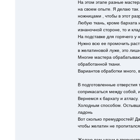
На этом этапе разные мастера
на своем опыте. Я делаю так
ножницами , чтобы в этот раз
Любую ткань, кроме бархата и
изнаночной стороне, то и кла
На подставке для горячего у 
Нужно всю ее промочить раств
в желатиновой луже, это лиш
Многие мастера обрабатывают
обработанной ткани.
Вариантов обработки много, 
В подготовленные отверстия т
соприкасаться между собой, 
Вернемся к бархату и атласу
Холодным способом. Остывшим
ладонь
Вот сколько премудростей! Да
чтобы желатин не пропитался
Желаю вам удачи в творчеств