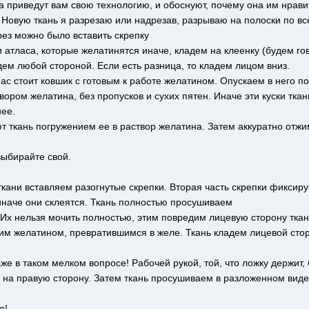
 приведут вам свою технологию, и обоснуют, почему она им нравит
. Новую ткань я разрезаю или надрезав, разрываю на полоски по в
рез можно было вставить скрепку
 атласа, которые желатинятся иначе, кладем на клеенку (будем гово
дем любой стороной. Если есть разница, то кладем лицом вниз.
нас стоит ковшик с готовым к работе желатином. Опускаем в него по
ором желатина, без пропусков и сухих пятен. Иначе эти куски тка
нее.
 ткань погружением ее в раствор желатина. Затем аккуратно отжи
выбирайте свой.
кани вставляем разогнутые скрепки. Вторая часть скрепки фиксиру
иначе они склеятся. Ткань полностью просушиваем
. Их нельзя мочить полностью, этим повредим лицевую сторону тка
 желатином, превратившимся в желе. Ткань кладем лицевой сторон
же в таком мелком вопросе! Рабочей рукой, той, что ложку держит, 
 на правую сторону. Затем ткань просушиваем в разложенном виде
е!