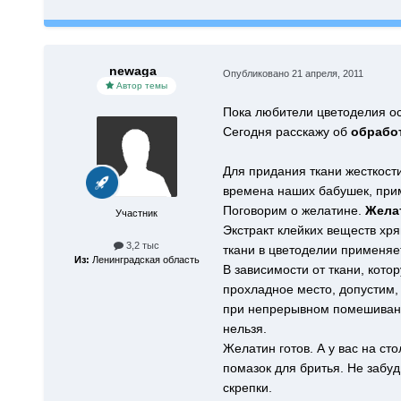
newaga
Опубликовано
21 апреля, 2011
Автор темы
Пока любители цветоделия ос
Сегодня расскажу об
обработ
Для придания ткани жесткости
времена наших бабушек, при
Поговорим о желатине.
Жела
Участник
Экстракт клейких веществ хря
3,2 тыс
ткани в цветоделии применя
Из:
Ленинградская область
В зависимости от ткани, кото
прохладное место, допустим, 
при непрерывном помешивании
нельзя.
Желатин готов. А у вас на ст
помазок для бритья. Не забуд
скрепки.