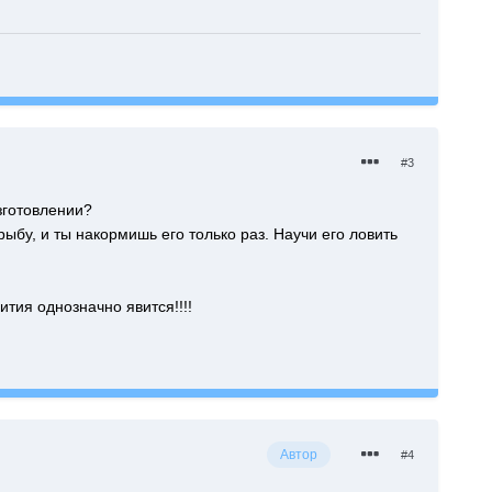
#3
изготовлении?
ыбу, и ты накормишь его только раз. Научи его ловить
ития однозначно явится!!!!
Автор
#4