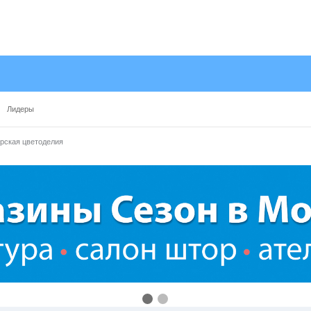
Лидеры
рская цветоделия