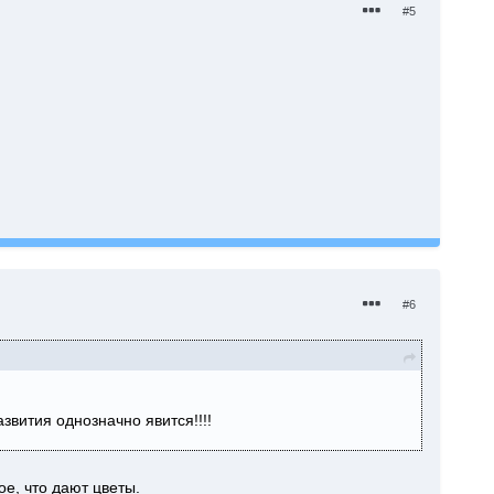
#5
#6
звития однозначно явится!!!!
ое, что дают цветы.