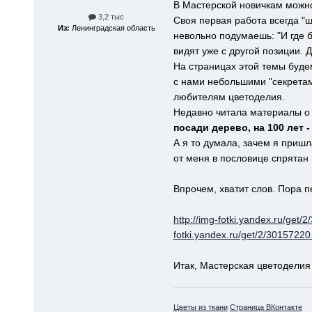
В Мастерской новичкам можно
3,2 тыс
Своя первая работа всегда "ш
Из:
Ленинградская область
невольно подумаешь: "И где б
видят уже с другой позиции.
На страницах этой темы буде
с нами небольшими "секретам
любителям цветоделия.
Недавно читала материалы о 
посади дерево, на 100 лет 
А я то думала, зачем я пришл
от меня в пословице спрятан :
Впрочем, хватит слов. Пора п
http://img-fotki.yandex.ru/ge
fotki.yandex.ru/get/2/301572
Итак, Мастерская цветоделия
Цветы из ткани
Страница ВКонтакте