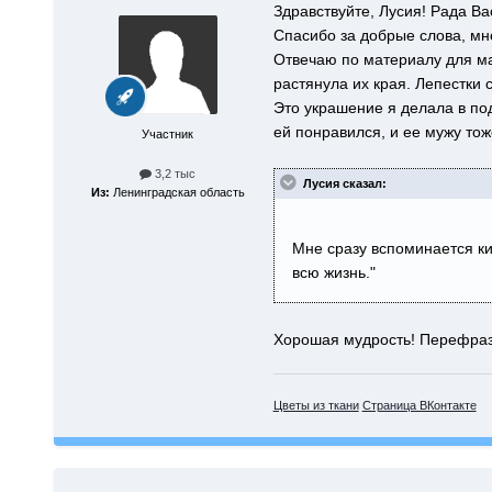
Здравствуйте, Лусия! Рада Ва
Спасибо за добрые слова, мн
Отвечаю по материалу для ма
растянула их края. Лепестки 
Это украшение я делала в по
ей понравился, и ее мужу тоже
Участник
3,2 тыс
Лусия сказал:
Из:
Ленинградская область
Мне сразу вспоминается кит
всю жизнь."
Хорошая мудрость! Перефразир
Цветы из ткани
Страница ВКонтакте