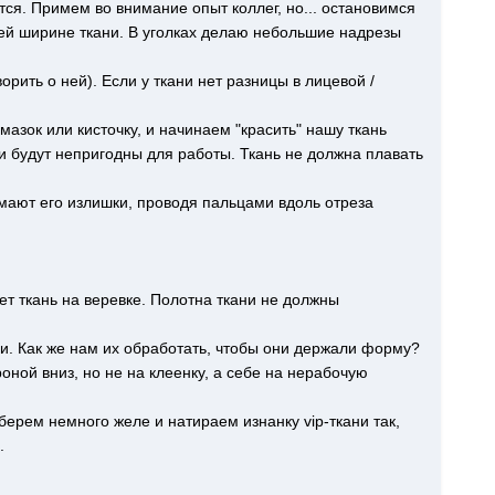
ся. Примем во внимание опыт коллег, но... остановимся
сей ширине ткани. В уголках делаю небольшие надрезы
рить о ней). Если у ткани нет разницы в лицевой /
мазок или кисточку, и начинаем "красить" нашу ткань
ни будут непригодны для работы. Ткань не должна плавать
мают его излишки, проводя пальцами вдоль отреза
ет ткань на веревке. Полотна ткани не должны
ни. Как же нам их обработать, чтобы они держали форму?
ой вниз, но не на клеенку, а себе на нерабочую
берем немного желе и натираем изнанку vip-ткани так,
.