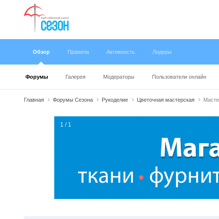
Обзор
Правила
Активность
Лидеры
Форумы
Галерея
Модераторы
Пользователи онлайн
Главная
Форумы Сезона
Рукоделие
Цветочная мастерская
Масте
1 / 1