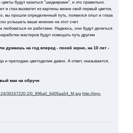
цветы будут казаться "шедеврами", и это правильно.
ет и глаз выхватит из картины жизни свой первый цветок,
рно, вы прошли определенный путь, появился опыт и глаза
сно услышать ваше мнение на этот счет.
м любоваться их работами. Надеюсь, они будут делиться
наработки мастеров будут освещать путь другим
ли думаешь на год вперед - посей зерно, на 10 лет -
да и преподаю цветоделие давно. А ответ, оказывается,
вый мак на обруче
t/4424/30157220.2/0_896a0_6405aa54_M.jpg
http://img-