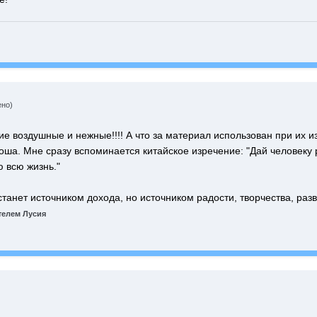
ено)
акие воздушные и нежные!!!! А что за материал использован при их 
ша. Мне сразу вспоминается китайское изречение: "Дай человеку р
ю всю жизнь."
танет источником дохода, но источником радости, творчества, разв
елем Лусия