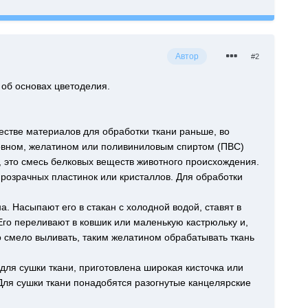
Автор
#2
 об основах цветоделия.
естве материалов для обработки ткани раньше, во
овном, желатином или поливиниловым спиртом (ПВС)
й), это смесь белковых веществ животного происхождения.
 прозрачных пластинок или кристаллов. Для обработки
а. Насыпают его в стакан с холодной водой, ставят в
 Его переливают в ковшик или маленькую кастрюльку и,
о смело выливать, таким желатином обрабатывать ткань
 для сушки ткани, приготовлена широкая кисточка или
 Для сушки ткани понадобятся разогнутые канцелярские