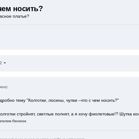
 чем носить?
расное платье?
12
нено)
робно тему "Колготки, лосины, чулки –что с чем носить?"
лготки стройнят, светлые полнят, а я хочу фиолетовые!? Шутка ко
телем Лесенок