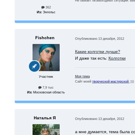
Не бывает безвыходных ситуаций. Быв
362
Из:
Энгельс
Fishchen
Опубликовано
13 декабря, 2012
Какие колготки лучше?
И даже так есть:
Колготки
Моя тема
Участник
Сайт моей
творческой мастерской
:)))
7,9 тыс
Из:
Московская область
Наталья Я
Опубликовано
13 декабря, 2012
а мне думается, тема была соз