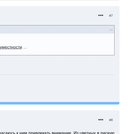
#7
уместности
...
#8
опасаюсь к ним привлекать внимание. Из цветных я рискую