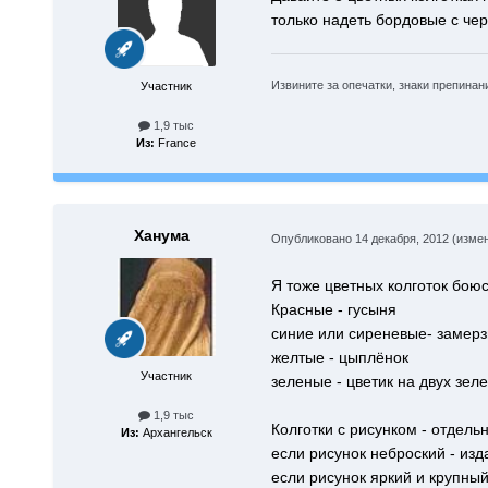
только надеть бордовые с че
Извините за опечатки, знаки препина
Участник
1,9 тыс
Из:
France
Ханума
Опубликовано
14 декабря, 2012
(изме
Я тоже цветных колготок боюс
Красные - гусыня
синие или сиреневые- замер
желтые - цыплёнок
Участник
зеленые - цветик на двух зел
1,9 тыс
Колготки с рисунком - отдель
Из:
Архангельск
если рисунок неброский - изд
если рисунок яркий и крупный