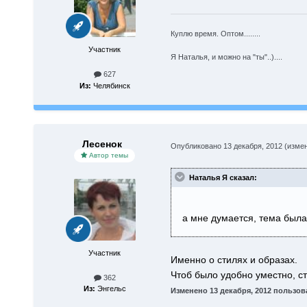
Куплю время. Оптом........
Участник
Я Наталья, и можно на "ты"..)....
627
Из:
Челябинск
Лесенок
Опубликовано
13 декабря, 2012
(изме
Автор темы
Наталья Я сказал:
а мне думается, тема была 
Участник
Именно о стилях и образах.
Чтоб было удобно уместно, ст
362
Из:
Энгельс
Изменено
13 декабря, 2012
пользова