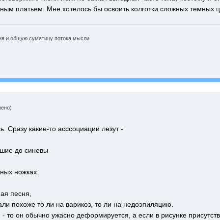
рным платьем. Мне хотелось бы освоить колготки сложных темных ц
ния и общую сумятицу потока мысли
нено)
ь. Сразу какие-то асссоциации лезут -
зшие до синевы
еных ножках.
ная песня,
али похоже то ли на варикоз, то ли на недоэпиляцию.
 - то он обычно ужасно деформируется, а если в рисунке присутству