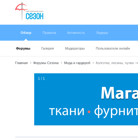
Обзор
Правила
Активность
Лидеры
Форумы
Галерея
Модераторы
Пользователи онлайн
Главная
Форумы Сезона
Мода и гардероб
Колготки, лосины, чулки –
1 / 1