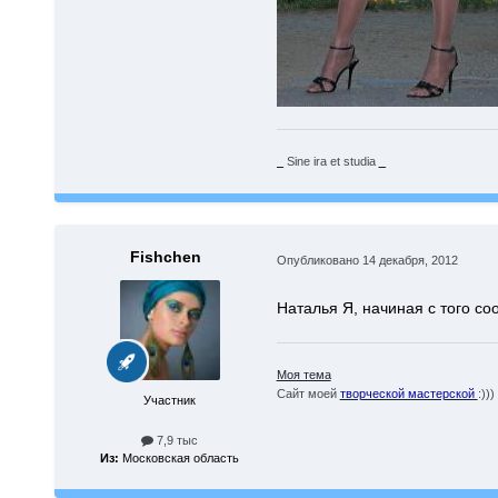
_
Sine ira et studia
_
Fishchen
Опубликовано
14 декабря, 2012
Наталья Я, начиная с того со
Моя тема
Сайт моей
творческой мастерской
:)))
Участник
7,9 тыс
Из:
Московская область