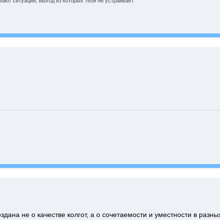
ают ситуации, выход из которых тебя не устраивает.
дана не о качестве колгот, а о сочетаемости и уместности в разных