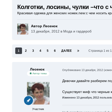
Колготки, лосины, чулки –что с
Красивая одежка для женских ножек.new:с чем носить к
Автор Лесенок
13 декабря, 2012
в
Мода и гардероб
1
2
3
4
5
6
ДАЛЕЕ
Страница 1 из 
Лесенок
Опубликовано
13 декабря, 2012
(изме
Автор темы
Девочки давайте разберем под
Существует миф что черные ко
Изменено
13 декабря, 2012
пользова
Участник