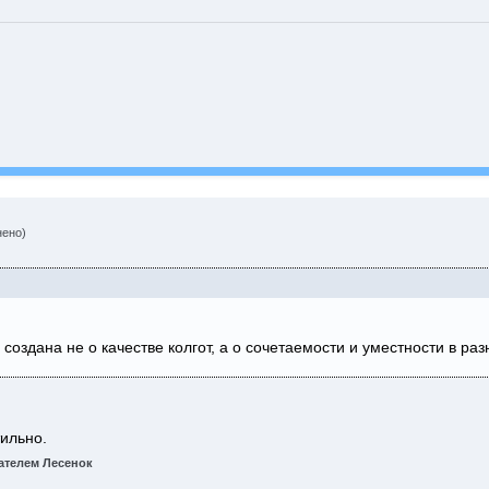
нено)
создана не о качестве колгот, а о сочетаемости и уместности в разн
ильно.
телем Лесенок