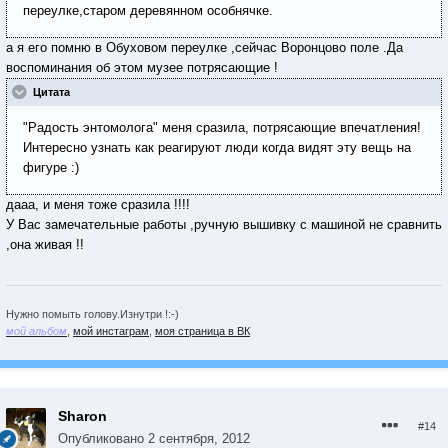
переулке,старом деревянном особнячке.
а я его помню в Обуховом переулке ,сейчас Воронцово поле .Да
воспоминания об этом музее потрясающие !
Цитата
"Радость энтомолога" меня сразила, потрясающие впечатления!
Интересно узнать как реагируют люди когда видят эту вещь на
фигуре :)
дааа, и меня тоже сразила !!!!
У Вас замечательные работы ,ручную вышивку с машиной не сравнить
,она живая !!
Нужно помыть голову.Изнутри !:-)
мой альбом
,
мой инстаграм
,
моя страница в ВК
Sharon
#14
Опубликовано
2 сентября, 2012