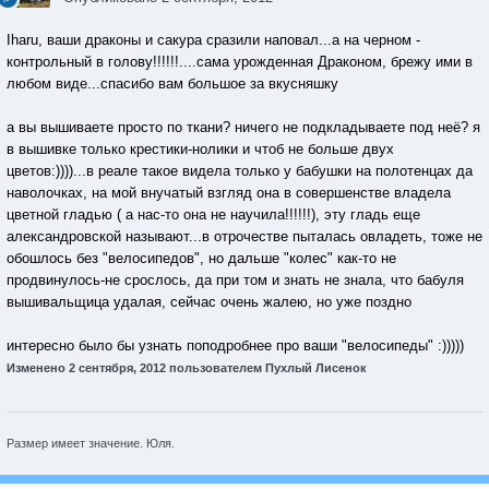
Iharu, ваши драконы и сакура сразили наповал...а на черном -
контрольный в голову!!!!!!....сама урожденная Драконом, брежу ими в
любом виде...спасибо вам большое за вкусняшку
а вы вышиваете просто по ткани? ничего не подкладываете под неё? я
в вышивке только крестики-нолики и чтоб не больше двух
цветов:))))...в реале такое видела только у бабушки на полотенцах да
наволочках, на мой внучатый взгляд она в совершенстве владела
цветной гладью ( а нас-то она не научила!!!!!!), эту гладь еще
александровской называют...в отрочестве пыталась овладеть, тоже не
обошлось без "велосипедов", но дальше "колес" как-то не
продвинулось-не срослось, да при том и знать не знала, что бабуля
вышивальщица удалая, сейчас очень жалею, но уже поздно
интересно было бы узнать поподробнее про ваши "велосипеды" :)))))
Изменено
2 сентября, 2012
пользователем Пухлый Лисенок
Размер имеет значение. Юля.