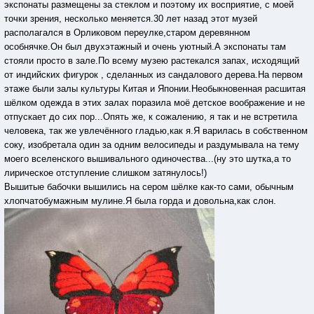
экспонаты размещены за стеклом и поэтому их восприятие, с моей
точки зрения, несколько меняется.30 лет назад этот музей
располагался в Орликовом переулке,старом деревянном
особнячке.Он был двухэтажный и очень уютный.А экспонаты там
стояли просто в зале.По всему музею растекался запах, исходящий
от индийских фигурок , сделанных из сандалового дерева.На первом
этаже были залы культуры Китая и Японии.Необыкновенная расшитая
шёлком одежда в этих залах поразила моё детское воображение и не
отпускает до сих пор...Опять же, к сожалению, я так и не встретила
человека, так же увлечённого гладью,как я.Я варилась в собственном
соку, изобретала один за одним велосипеды и раздумывала на тему
моего вселенского вышивального одиночества...(ну это шутка,а то
лирическое отступление слишком затянулось!)
Вышитые бабочки вышились на сером шёлке как-то сами, обычным
хлопчатобумажным мулине.Я была горда и довольна,как слон.