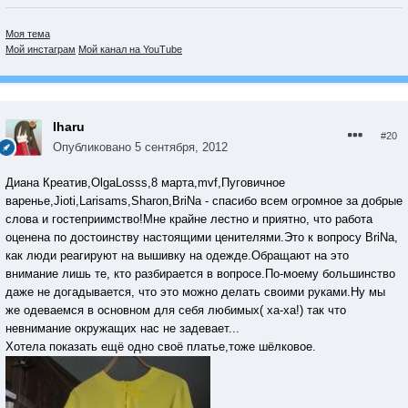
Моя тема
Мой инстаграм
Мой канал на YouTube
Iharu
#20
Опубликовано
5 сентября, 2012
Диана Креатив,OlgaLosss,8 марта,mvf,Пуговичное
варенье,Jioti,Larisams,Sharon,BriNa - спасибо всем огромное за добрые
слова и гостеприимство!Мне крайне лестно и приятно, что работа
оценена по достоинству настоящими ценителями.Это к вопросу BriNa,
как люди реагируют на вышивку на одежде.Обращают на это
внимание лишь те, кто разбирается в вопросе.По-моему большинство
даже не догадывается, что это можно делать своими руками.Ну мы
же одеваемся в основном для себя любимых( ха-ха!) так что
невнимание окружащих нас не задевает...
Хотела показать ещё одно своё платье,тоже шёлковое.