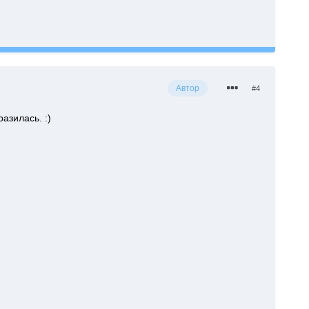
Автор
#4
азилась. :)