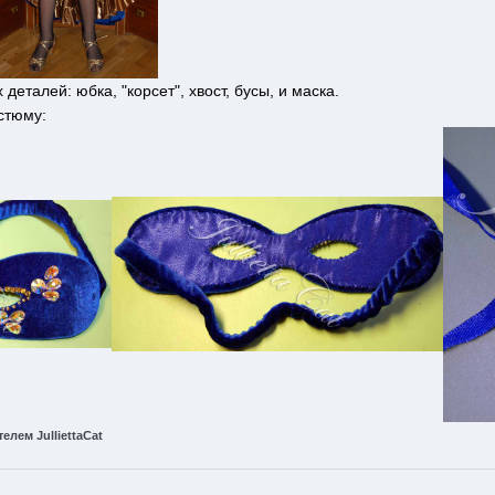
еталей: юбка, "корсет", хвост, бусы, и маска.
остюму:
лем JulliettaCat