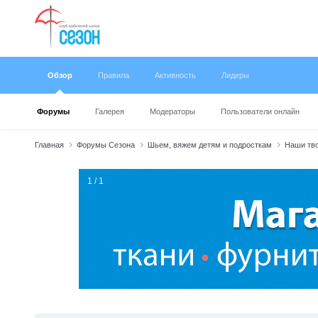
Обзор
Правила
Активность
Лидеры
Форумы
Галерея
Модераторы
Пользователи онлайн
Главная
Форумы Сезона
Шьем, вяжем детям и подросткам
Наши тво
1 / 1