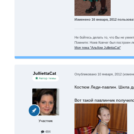
Изменено
16 января, 2012
пользовате
Не бойтесь делать то, что Вы не умеет
Помните: Ноев Ковчег был построен л
Моя тема "Альбом JulliettaCat"
JulliettaCat
Опубликовано
10 января, 2012
(измен
Автор темы
Костюм Леди-павлин. Шила для
Вот такой павлинчик получилс
Участник
484