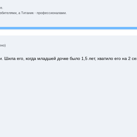
е.
юбителями, а Титаник - профессионалами.
ено)
. Шила его, когда младшей дочке было 1,5 лет, хватило его на 2 с