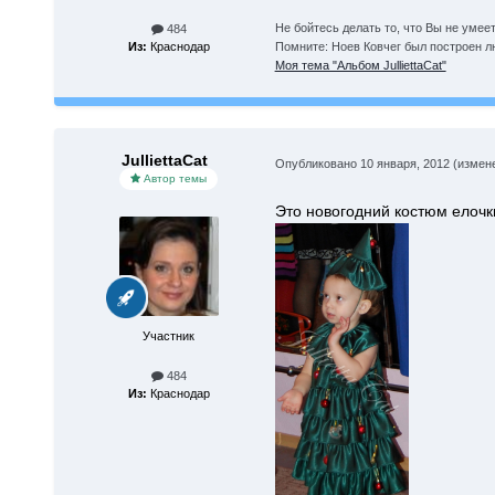
Не бойтесь делать то, что Вы не умеет
484
Помните: Ноев Ковчег был построен л
Из:
Краснодар
Моя тема "Альбом JulliettaCat"
JulliettaCat
Опубликовано
10 января, 2012
(измен
Автор темы
Это новогодний костюм елочки
Участник
484
Из:
Краснодар