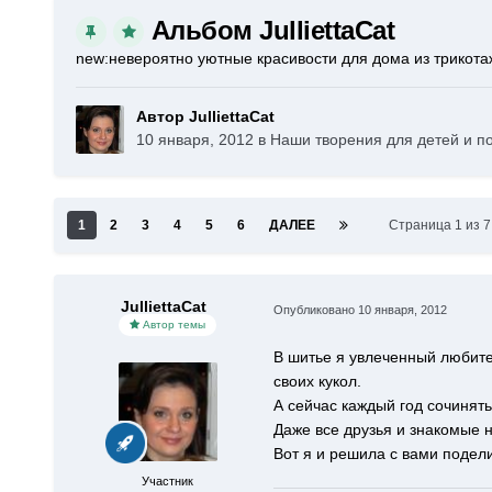
Альбом JulliettaCat
new:невероятно уютные красивости для дома из трикот
Автор JulliettaCat
10 января, 2012
в
Наши творения для детей и п
1
2
3
4
5
6
ДАЛЕЕ
Страница 1 из 
JulliettaCat
Опубликовано
10 января, 2012
Автор темы
В шитье я увлеченный любите
своих кукол.
А сейчас каждый год сочинят
Даже все друзья и знакомые 
Вот я и решила с вами подели
Участник