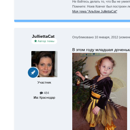
Не бойтесь делать то, что Вы не умеет
Помните: Ноев Ковчег был построен л
Моя тема "Альбом JulliettaCat"
JulliettaCat
Опубликовано
10 января, 2012
(измен
Автор темы
В этом году младшая доченька
Участник
484
Из:
Краснодар