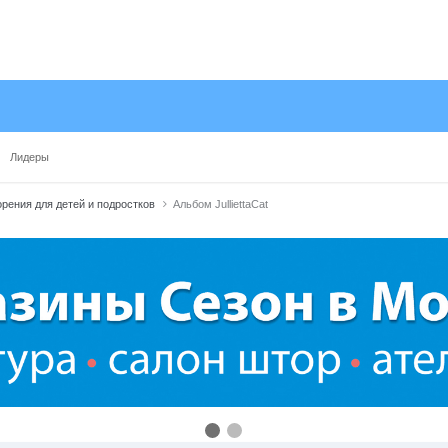
Лидеры
рения для детей и подростков
Альбом JulliettaCat