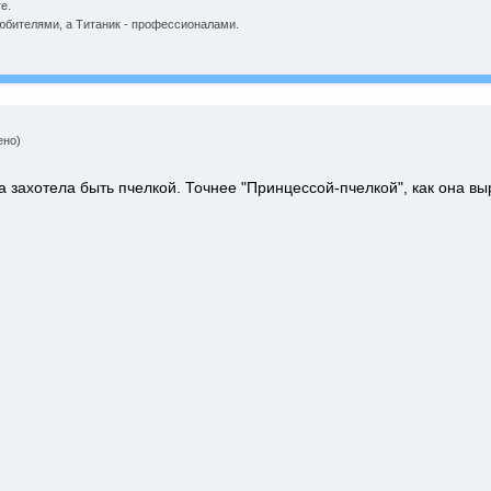
е.
юбителями, а Титаник - профессионалами.
ено)
 захотела быть пчелкой. Точнее "Принцессой-пчелкой", как она выр