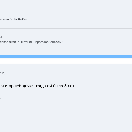
лем JulliettaCat
е.
юбителями, а Титаник - профессионалами.
ено)
 старшей дочки, когда ей было 8 лет.
я.