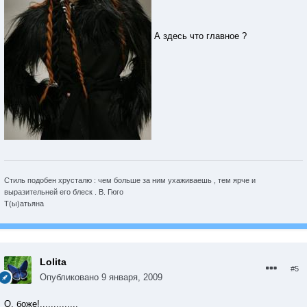
А здесь что главное ?
Стиль подобен хрусталю : чем больше за ним ухаживаешь , тем ярче и
выразительней его блеск . В. Гюго
Т(ы)атьяна
Lolita
#5
Опубликовано
9 января, 2009
О, боже!..............