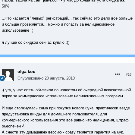
Народ, зашла на сайт julivi.com - у них до конца августа скидка аж
50%
...что касается "левых" регистраций... так сейчас это дело всё больше
и больше проверяется... можно и попасть за нелицензионное
использование :(
я лучше со скидкой сейчас куплю :))
olga kou
#16
Опубликовано
20 августа, 2010
-( угу, у нас опять объявили по новостям об очередной показательной
порке за коммерческое использование нелицензионных программ...
И еще столкнулась сама при покупке нового бука: практически везде
предустановка винды для домашнего пользователя, для
коммерческого использования это все равно что нелицензия, штраф
обеспечен -\
А снести эту домашнюю версию - сразу теряется гарантия на бук.