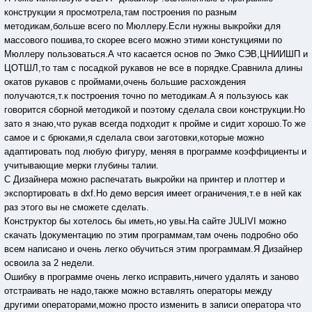
конструкции я просмотрела,там построения по разным
методикам,больше всего по Мюллеру.Если нужны выкройки для
массового пошива,то скорее всего можно этими констукциями по
Мюллеру пользоваться.А что касается основ по Эмко СЭВ,ЦНИИШП и
ЦОТШЛ,то там с посадкой рукавов не все в порядке.Сравнила длины
окатов рукавов с проймами,очень большие расхождения
получаются,т.к построения точно по методикам.А я пользуюсь как
говорится сборной методикой и поэтому сделала свои конструкции.Но
зато я знаю,что рукав всегда подходит к пройме и сидит хорошо.То же
самое и с брюками,я сделала свои заготовки,которые можно
адаптировать под любую фигуру, меняя в программе коэффициенты и
учитывающие мерки глубины талии.
С Дизайнера можно распечатать выкройки на принтер и плоттер и
экспортировать в dxf.Но демо версия имеет ограничения,т.е в ней как
раз этого вы не сможете сделать.
Конструктор бы хотелось бы иметь,но увы.На сайте JULIVI можно
скачать lдокументацию по этим программам,там очень подробно обо
всем написано и очень легко обучиться этим программам.Я Дизайнер
освоила за 2 недели.
Ошибку в программе очень легко исправить,ничего удалять и заново
отстраивать не надо,также можно вставлять операторы между
другими операторами,можно просто изменить в записи оператора что