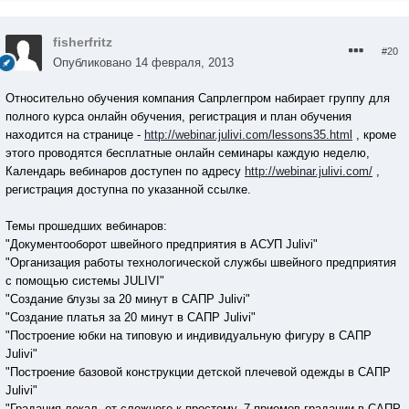
fisherfritz
#20
Опубликовано
14 февраля, 2013
Относительно обучения компания Сапрлегпром набирает группу для
полного курса онлайн обучения, регистрация и план обучения
находится на странице -
http://webinar.julivi.com/lessons35.html
, кроме
этого проводятся бесплатные онлайн семинары каждую неделю,
Календарь вебинаров доступен по адресу
http://webinar.julivi.com/
,
регистрация доступна по указанной ссылке.
Темы прошедших вебинаров:
"Документооборот швейного предприятия в АСУП Julivi"
"Организация работы технологической службы швейного предприятия
с помощью системы JULIVI"
"Создание блузы за 20 минут в САПР Julivi"
"Создание платья за 20 минут в САПР Julivi"
"Построение юбки на типовую и индивидуальную фигуру в САПР
Julivi"
"Построение базовой конструкции детской плечевой одежды в САПР
Julivi"
"Градация лекал, от сложного к простому. 7 приемов градации в САПР