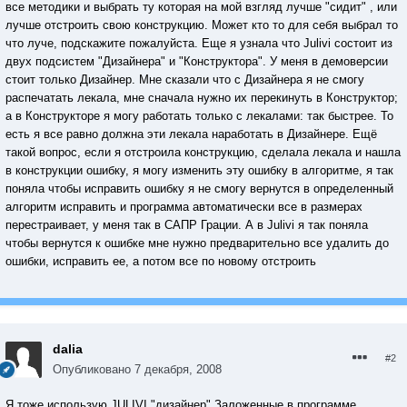
все методики и выбрать ту которая на мой взгляд лучше "сидит" , или
лучше отстроить свою конструкцию. Может кто то для себя выбрал то
что луче, подскажите пожалуйста. Еще я узнала что Julivi состоит из
двух подсистем "Дизайнера" и "Конструктора". У меня в демоверсии
стоит только Дизайнер. Мне сказали что с Дизайнера я не смогу
распечатать лекала, мне сначала нужно их перекинуть в Конструктор;
а в Конструкторе я могу работать только с лекалами: так быстрее. То
есть я все равно должна эти лекала наработать в Дизайнере. Ещё
такой вопрос, если я отстроила конструкцию, сделала лекала и нашла
в конструкции ошибку, я могу изменить эту ошибку в алгоритме, я так
поняла чтобы исправить ошибку я не смогу вернутся в определенный
алгоритм исправить и программа автоматически все в размерах
перестраивает, у меня так в САПР Грации. А в Julivi я так поняла
чтобы вернутся к ошибке мне нужно предварительно все удалить до
ошибки, исправить ее, а потом все по новому отстроить
dalia
#2
Опубликовано
7 декабря, 2008
Я тоже использую JULIVI "дизайнер".Заложенные в программе