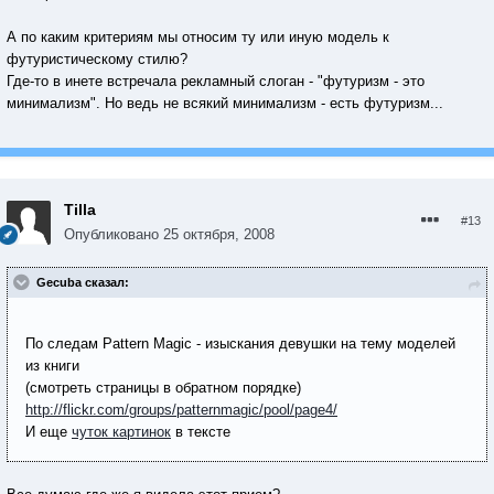
А по каким критериям мы относим ту или иную модель к
футуристическому стилю?
Где-то в инете встречала рекламный слоган - "футуризм - это
минимализм". Но ведь не всякий минимализм - есть футуризм...
Tilla
#13
Опубликовано
25 октября, 2008
Gecuba сказал:
По следам Pattern Magic - изыскания девушки на тему моделей
из книги
(смотреть страницы в обратном порядке)
http://flickr.com/groups/patternmagic/pool/page4/
И еще
чуток картинок
в тексте