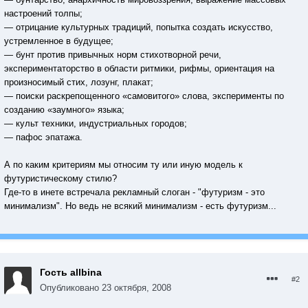
настроений толпы;
— отрицание культурных традиций, попытка создать искусство,
устремленное в будущее;
— бунт против привычных норм стихотворной речи,
экспериментаторство в области ритмики, рифмы, ориентация на
произносимый стих, лозунг, плакат;
— поиски раскрепощенного «самовитого» слова, эксперименты по
созданию «заумного» языка;
— культ техники, индустриальных городов;
— пафос эпатажа.
А по каким критериям мы относим ту или иную модель к
футуристическому стилю?
Где-то в инете встречала рекламный слоган - "футуризм - это
минимализм". Но ведь не всякий минимализм - есть футуризм...
Гость allbina
#2
Опубликовано
23 октября, 2008