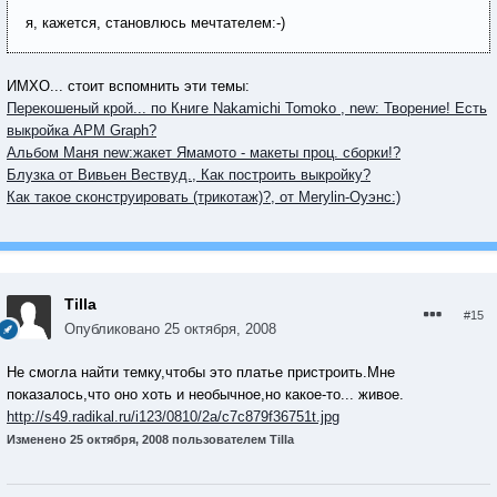
я, кажется, становлюсь мечтателем:-)
ИМХО... стоит вспомнить эти темы:
Перекошеный крой... по Книге Nakamichi Tomoko , new: Творение! Есть
выкройка APM Graph?
Aльбом Маня new:жакет Ямамото - макеты проц. сборки!?
Блузка от Вивьен Вествуд., Как построить выкройку?
Как такое сконструировать (трикотаж)?, от Merylin-Оуэнс:)
Tilla
#15
Опубликовано
25 октября, 2008
Не смогла найти темку,чтобы это платье пристроить.Мне
показалось,что оно хоть и необычное,но какое-то... живое.
http://s49.radikal.ru/i123/0810/2a/c7c879f36751t.jpg
Изменено
25 октября, 2008
пользователем Tilla