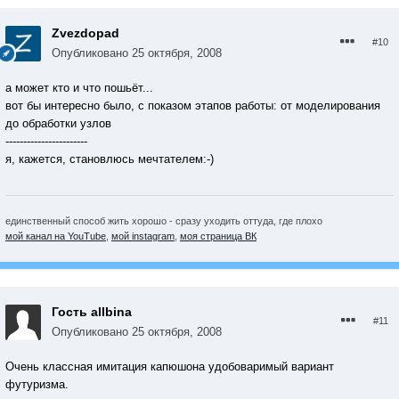
Zvezdopad
#10
Опубликовано
25 октября, 2008
а может кто и что пошьёт...
вот бы интересно было, с показом этапов работы: от моделирования
до обработки узлов
-----------------------
я, кажется, становлюсь мечтателем:-)
единственный способ жить хорошо - сразу уходить оттуда, где плохо
мой канал на YouTube
,
мой instagram
,
моя страница ВК
Гость allbina
#11
Опубликовано
25 октября, 2008
Очень классная имитация капюшона удобоваримый вариант
футуризма.