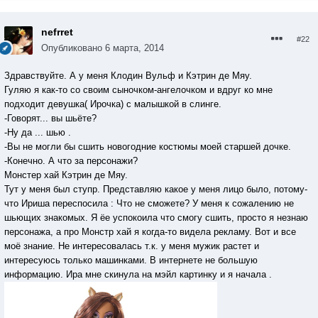
nefrret
#22
Опубликовано
6 марта, 2014
Здравствуйте. А у меня Клодин Вульф и Кэтрин де Мяу.
Гуляю я как-то со своим сыночком-ангелочком и вдруг ко мне
подходит девушка( Ирочка) с малышкой в слинге.
-Говорят... вы шьёте?
-Ну да ... шью .
-Вы не могли бы сшить новогодние костюмы моей старшей дочке.
-Конечно. А что за персонажи?
Монстер хай Кэтрин де Мяу.
Тут у меня был ступр. Представляю какое у меня лицо было, потому-
что Ириша переспосила : Что не сможете? У меня к сожалению не
шьющих знакомых. Я ёе успокоила что смогу сшить, просто я незнаю
персонажа, а про Монстр хай я когда-то видела рекламу. Вот и все
моё знание. Не интересовалась т.к. у меня мужик растет и
интересуюсь только машинками. В интернете не большую
информацию. Ира мне скинула на мэйл картинку и я начала .