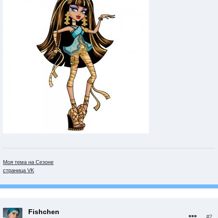
Моя тема на Сезоне
страница VK
Fishchen
#2