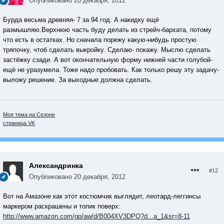
Опубликовано
20 декабря, 2012
Бурда весьма древняя- 7 за 94 год. А накидку ещё
размышляю.Верхнюю часть буду делать из стрейч-бархата, потому
что есть в остатках. Но сначала порежу какую-нибудь простую
тряпочку, чтоб сделать выкройку. Сделаю- покажу. Мыслю сделать
застёжку сзади. А вот окончательную форму нижней части голубой-
ещё не уразумела. Тоже надо пробовать. Как только решу эту задачу-
выложу решение. За выходные должна сделать.
Моя тема на Сезоне
страница VK
Александринка
#12
Опубликовано
20 декабря, 2012
Вот на Амазоне как этот костюмчик выглядит, леотард-леггинсы
маркером раскрашены и топик поверх:
http://www.amazon.com/gp/aw/d/B004XV3DPQ?d...a_1&sr=8-11