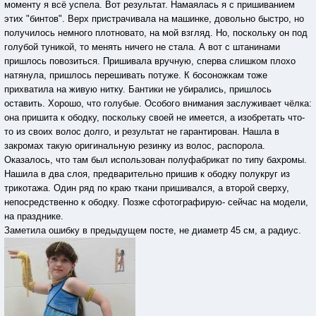
моменту я всё успела. Вот результат. Намаялась я с пришиванием
этих "бинтов". Верх пристрачивала на машинке, довольно быстро, но
получилось немного плотновато, на мой взгляд. Но, поскольку он под
голубой туникой, то менять ничего не стала. А вот с штанинами
пришлось повозиться. Пришивала вручную, сперва слишком плохо
натянула, пришлось перешивать потуже. К босоножкам тоже
прихватила на живую нитку. Бантики не убирались, пришлось
оставить. Хорошо, что голубые. Особого внимания заслуживает чёлка:
она пришита к ободку, поскольку своей не имеется, а изобретать что-
то из своих волос долго, и результат не гарантирован. Нашла в
закромах такую оригинальную резинку из волос, распорола.
Оказалось, что там был использован полуфабрикат по типу бахромы.
Нашила в два слоя, предварительно пришив к ободку полукруг из
трикотажа. Один ряд по краю ткани пришивался, а второй сверху,
непосредственно к ободку. Позже сфотографирую- сейчас на модели,
на празднике.
Заметила ошибку в предыдущем посте, не диаметр 45 см, а радиус.