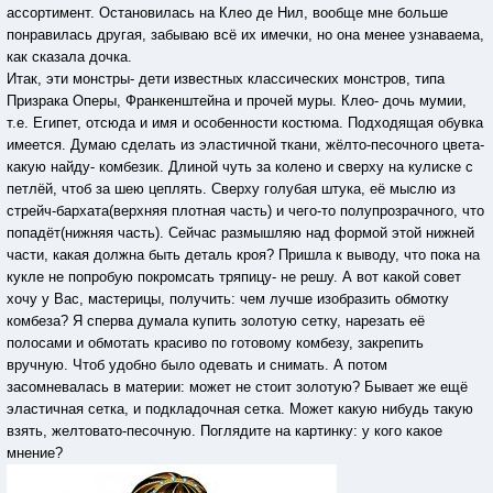
ассортимент. Остановилась на Клео де Нил, вообще мне больше
понравилась другая, забываю всё их имечки, но она менее узнаваема,
как сказала дочка.
Итак, эти монстры- дети известных классических монстров, типа
Призрака Оперы, Франкенштейна и прочей муры. Клео- дочь мумии,
т.е. Египет, отсюда и имя и особенности костюма. Подходящая обувка
имеется. Думаю сделать из эластичной ткани, жёлто-песочного цвета-
какую найду- комбезик. Длиной чуть за колено и сверху на кулиске с
петлёй, чтоб за шею цеплять. Сверху голубая штука, её мыслю из
стрейч-бархата(верхняя плотная часть) и чего-то полупрозрачного, что
попадёт(нижняя часть). Сейчас размышляю над формой этой нижней
части, какая должна быть деталь кроя? Пришла к выводу, что пока на
кукле не попробую покромсать тряпицу- не решу. А вот какой совет
хочу у Вас, мастерицы, получить: чем лучше изобразить обмотку
комбеза? Я сперва думала купить золотую сетку, нарезать её
полосами и обмотать красиво по готовому комбезу, закрепить
вручную. Чтоб удобно было одевать и снимать. А потом
засомневалась в материи: может не стоит золотую? Бывает же ещё
эластичная сетка, и подкладочная сетка. Может какую нибудь такую
взять, желтовато-песочную. Поглядите на картинку: у кого какое
мнение?