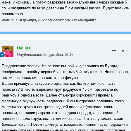
ниже "лифчика", а потом разрежьте вертикально вниз через каждые 5
см и раздвиньте по низу детали на 5 см каждый разрез. Будет волнить
равномерно.
Изменено
20 декабря, 2012
пользователем Александринка
Hellina
#15
Опубликовано
23 декабря, 2012
Продолжение эпопеи. На основе выкройки купальника из Бурды,
сообразила выкройку верхней части голубой штуковины. Но всё равно,
потом пришлось сильно сажать по фигуре.
Далее прикинула на кусочке органзы, как бы это нижнюю часть
порезать? В итоге, вырезала круг
радиусом
45 см, разрезала по
радиусу в одном месте. Далее от центра окружности провела
маленькую окуружность радиусом 10 см и отрезала половину этого
маленького круга в центре по задней половине(сложила ткань
пополам, по линии разреза- это середина переда), а на передней
половине свела окружность к линии разреза. Т.е. получилась такая
большая капля. Потом прикинула, насколько нижняя часть подходит к
верхней- отрезала лишнее симметрично с обоих передних половинок.