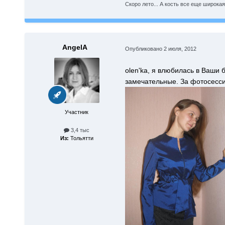
Скоро лето... А кость все еще широкая.
AngelA
Опубликовано
2 июля, 2012
olen'ka, я влюбилась в Ваши
замечательные. За фотосесс
Участник
3,4 тыс
Из:
Тольятти