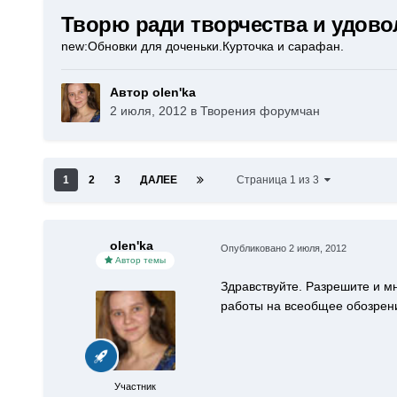
Творю ради творчества и удово
new:Обновки для доченьки.Курточка и сарафан.
Автор olen'ka
2 июля, 2012
в
Творения форумчан
1
2
3
ДАЛЕЕ
Страница 1 из 3
olen'ka
Опубликовано
2 июля, 2012
Автор темы
Здравствуйте. Разрешите и мн
работы на всеобщее обозрен
Участник