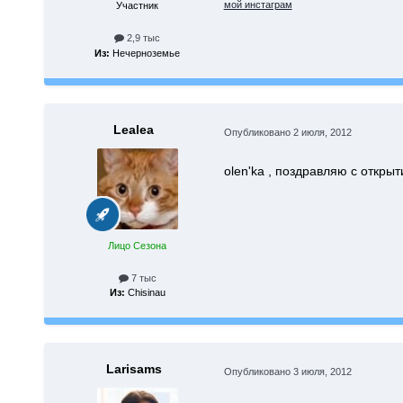
мой инстаграм
Участник
2,9 тыс
Из:
Нечерноземье
Lealea
Опубликовано
2 июля, 2012
olen'ka , поздравляю с откры
Лицо Сезона
7 тыс
Из:
Chisinau
Larisams
Опубликовано
3 июля, 2012