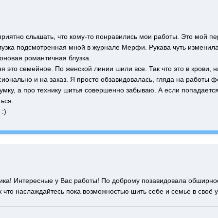
приятно слышать, что кому-то понравились мои работы. Это мой перв
лузка подсмотренная мной в журнале Мерфи. Рукава чуть изменила.
оновая романтичная блузка.
ня это семейное. По женской линии шили все. Так что это в крови,
сионально и на заказ. Я просто обзавидовалась, гляда на работы 
мку, а про технику шитья совершенно забываю. А если попадается 
ься.
:)
ка! Интересные у Вас работы! По доброму позавидовала обширност
к что наслаждайтесь пока возможностью шить себе и семье в своё 