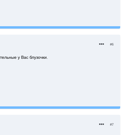
#6
тельные у Вас блузочки.
#7