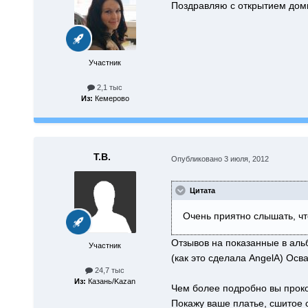
Поздравляю с открытием доми
Участник
2,1 тыс
Из:
Кемерово
Т.В.
Опубликовано
3 июля, 2012
Цитата
Очень приятно слышать, что
Отзывов на показанные в аль
Участник
(как это сделала AngelA) Осв
24,7 тыс
Из:
Казань/Kazan
Чем более подробно вы проко
Покажу ваше платье, сшитое 