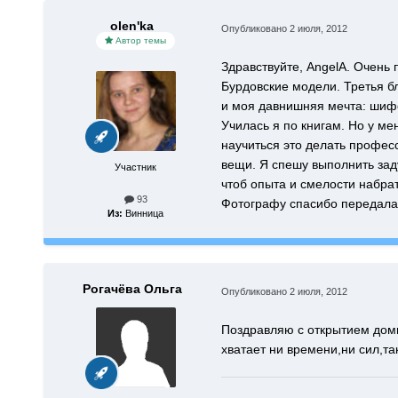
olen'ka
Опубликовано
2 июля, 2012
Автор темы
Здравствуйте, AngelA. Очень 
Бурдовские модели. Третья б
и моя давнишняя мечта: шиф
Училась я по книгам. Но у ме
научиться это делать профес
вещи. Я спешу выполнить заду
Участник
чтоб опыта и смелости набрат
93
Фотографу спасибо передала 
Из:
Винница
Рогачёва Ольга
Опубликовано
2 июля, 2012
Поздравляю с открытием доми
хватает ни времени,ни сил,та