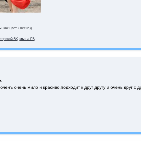
 как цветы весне))
терской ВК
,
мы на FB
.
ё оченъ очень мило и красиво,подходит к друг другу и очень друг с 