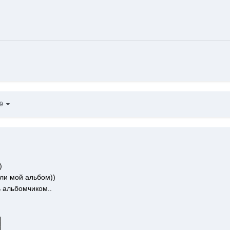
49
)
или мой альбом))
ь альбомчиком..