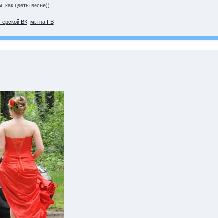
 как цветы весне))
терской ВК
,
мы на FB