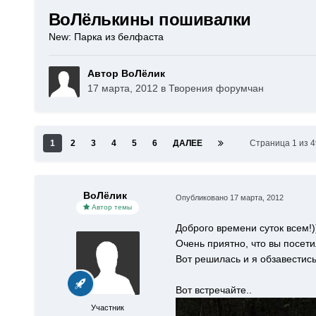
ВоЛёлькины пошивалки
New: Парка из белфаста
Автор ВоЛёлик
17 марта, 2012
в
Творения форумчан
1
2
3
4
5
6
ДАЛЕЕ
Страница 1 из 
ВоЛёлик
Опубликовано
17 марта, 2012
Автор темы
Доброго времени суток всем!)
Очень приятно, что вы посет
Вот решилась и я обзавестис
Вот встречайте..
Участник