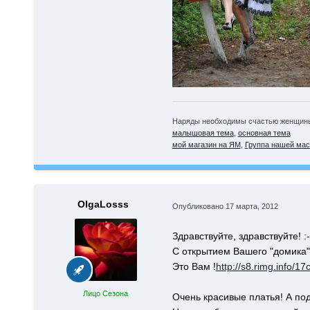
Наряды необходимы счастью женщины,
малышовая тема
,
основная тема
мой магазин на ЯМ
,
Группа нашей мас
OlgaLosss
Опубликовано
17 марта, 2012
Здравствуйте, здравствуйте! :-
С открытием Вашего "домика"
Это Вам !
http://s8.rimg.info
Лицо Сезона
Очень красивые платья! А под