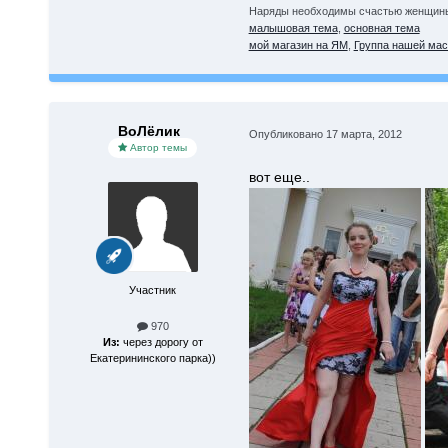
Наряды необходимы счастью женщины,
малышовая тема
,
основная тема
мой магазин на ЯМ
,
Группа нашей мас
ВоЛёлик
Опубликовано
17 марта, 2012
Автор темы
вот еще..
Участник
970
Из:
через дорогу от
Екатерининского парка))