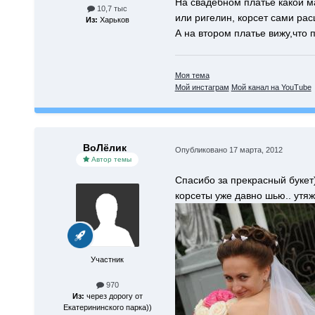
На свадебном платье какой ма
10,7 тыс
или ригелин, корсет сами рас
Из:
Харьков
А на втором платье вижу,что 
Моя тема
Мой инстаграм
Мой канал на YouTube
ВоЛёлик
Опубликовано
17 марта, 2012
Автор темы
Спасибо за прекрасный букет)
корсеты уже давно шью.. утяж
Участник
970
Из:
через дорогу от
Екатерининского парка))