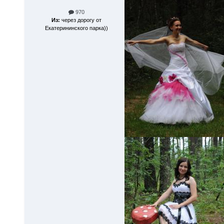
970
Из:
через дорогу от
Екатерининского парка))