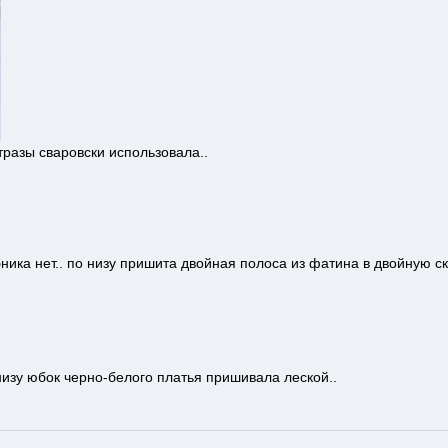
тразы сваровски использовала..
ника нет.. по низу пришита двойная полоса из фатина в двойную с
низу юбок черно-белого платья пришивала леской..