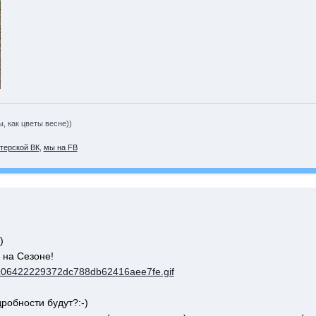
 как цветы весне))
терской ВК
,
мы на FB
)
 на Сезоне!
/17c06422229372dc788db62416aee7fe.gif
робности будут?:-)