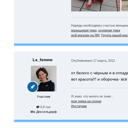
Наряды необходимы счастью женщины,
малышовая тема
,
основная тема
мой магазин на ЯМ
,
Группа нашей мас
La_femme
Опубликовано
17 марта, 2012
от белого с чёрным я в отпаде
вот красота!!! и оборочка- вс
Я знаю, что ничего не знаю...
Участник
моя темка на сезоне
Инстаграм
6,8 тыс
Из:
Дюссельдорф