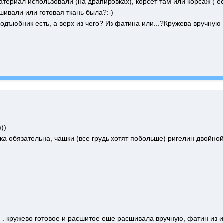
териал использовали (на драпировках), корсет там или корсаж ( е
шивали или готовая ткань была?:-)
подъюбник есть, а верх из чего? Из фатина или...?Кружева вручну
))
ка обязательна, чашки (все грудь хотят побольше) ригелин двойной
. кружево готовое и расшитое еще расшивала вручную, фатин из и