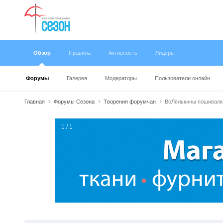
Обзор
Правила
Активность
Лидеры
Форумы
Галерея
Модераторы
Пользователи онлайн
Главная
Форумы Сезона
Творения форумчан
ВоЛёлькины пошивалк
1 / 1