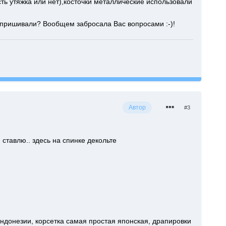
сть утяжка или нет),косточки металлические использовали
ю пришивали? Вообщем забросала Вас вопросами :-)!
Автор
#3
 ставлю.. здесь на спинке декольте
ндонезии, корсетка самая простая японская, драпировки