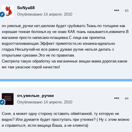
SoNya68
#3
Опубликовано
14 апреля, 2010
оч.умелые_ручки нет,шелком будет грубовато.Ткань-по толщине как
хорошая тонкая болонья.ну не знаю КАК ткань называется,извините.В
магазине просто написано-плащевка.С лица как пропитка
водоотталкивающая.Эффект примятости,но изнанка-идеально
гладка.Несыпучий-но все равно думаю рулик нельзя делать с
открытыми срезами.Это не по правилам.
Смотрела такую обработку на магазинных вещах-мама дорогая,какое
же там ужасное порой качество!
оч.умелые_ручки
#4
Опубликовано
14 апреля, 2010
Cоня, а может одну сторону оставить обмётанной, ту которую не
видно? Или думаете будет проступать при утюжке? ( Ну с этим можно
и справиться, если вещица Ваша, а не клиента)