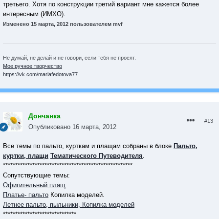
третьего. Хотя по конструкции третий вариант мне кажется более
интересным (ИМХО).
Изменено
15 марта, 2012
пользователем mvf
Не думай, не делай и не говори, если тебя не просят.
Мое ручное творчество
https://vk.com/mariafedotova77
Дончанка
#13
Опубликовано
16 марта, 2012
Все темы по пальто, курткам и плащам собраны в блоке
Пальто,
куртки, плащи
Тематического Путеводителя
.
*****************************************************
Сопутствующие темы:
Офигительный плащ
Платье- пальто
Копилка моделей.
Летнее пальто, пыльники, Копилка моделей
******************************