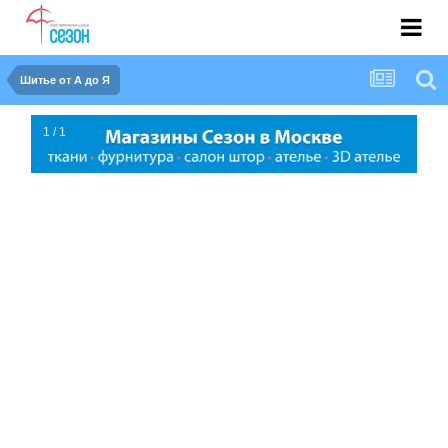
Шитье от А до Я
1 / 1