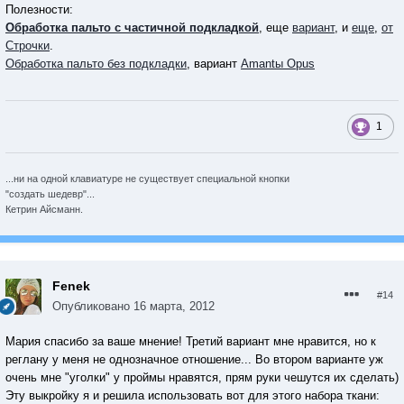
Полезности:
Обработка пальто с частичной подкладкой
, еще
вариант
, и
еще
,
от
Строчки
.
Обработка пальто без подкладки
, вариант
Amantы Opus
1
...ни на одной клавиатуре не существует специальной кнопки
"создать шедевр"...
Кетрин Айсманн.
Fenek
#14
Опубликовано
16 марта, 2012
Мария спасибо за ваше мнение! Третий вариант мне нравится, но к
реглану у меня не однозначное отношение... Во втором варианте уж
очень мне "уголки" у проймы нравятся, прям руки чешутся их сделать)
Эту выкройку я и решила использовать вот для этого набора ткани: