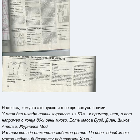
Надеюсь, кому-то это нужно и я не зря вожусь с ними.
У меня два шкафа полны журналов, из 50-х , к примеру, нет, а вот
например с конца 80-х оень много. Есть масса Бурд, Диан, Шиков,
Ателье, Журналов Мод.
И я там кое-где отметила любимое ретро. По идее, одной мною
можно набить библиотеку под завязку! Хи-хи!