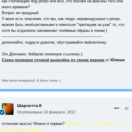
как стилизацию под ретро или все, что похоже на фасоны того или
иного времени?
Вопрос не праздный.
У меня есть опасения, что мы, как люди, неравнодушные к ретро,
можем быть необъективными и невольно "притащим за уши" то, что
хотя бы отдаленно напоминает любимые образы и линии:)
-------------------------------------------------------------------------------------
дополняйте, подруги дорогие, обустраивайте библиотечку.
От Дончанки: добавлю полезную ссылочку:):
Схема проверки готовой выкройки по своим меркам
от
Юляши
.
Мир полон открытий. И здесь тоже :)
Шарлотта.К
#2
Опубликовано
19 февраля, 2012
отличная мысль! Можно я первая?
Надеюсь, вы не подумаете, что я к
каждой бочке затычка...