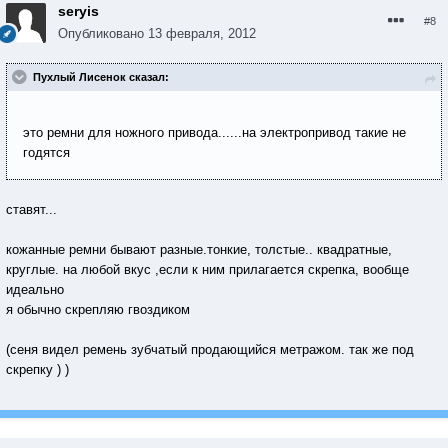
seryis
#8
Опубликовано
13 февраля, 2012
Пухлый Лисенок сказал:
это ремни для ножного привода......на электропривод такие не
годятся
ставят...
кожанные ремни бывают разные.тонкие, толстые.. квадратные,
круглые. на любой вкус ,если к ним прилагается скрепка, вообще
идеально
я обычно скрепляю гвоздиком
(сеня видел ремень зубчатый продающийся метражом. так же под
скрепку ) )