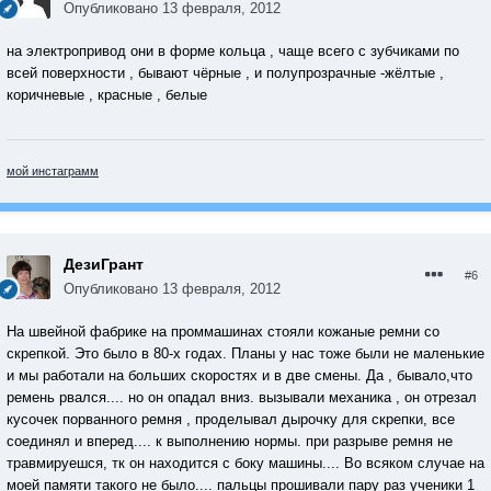
Опубликовано
13 февраля, 2012
на электропривод они в форме кольца , чаще всего с зубчиками по
всей поверхности , бывают чёрные , и полупрозрачные -жёлтые ,
коричневые , красные , белые
мой инстаграмм
ДезиГрант
#6
Опубликовано
13 февраля, 2012
На швейной фабрике на проммашинах стояли кожаные ремни со
скрепкой. Это было в 80-х годах. Планы у нас тоже были не маленькие
и мы работали на больших скоростях и в две смены. Да , бывало,что
ремень рвался.... но он опадал вниз. вызывали механика , он отрезал
кусочек порванного ремня , проделывал дырочку для скрепки, все
соединял и вперед.... к выполнению нормы. при разрыве ремня не
травмируешся, тк он находится с боку машины.... Во всяком случае на
моей памяти такого не было.... пальцы прошивали пару раз ученики 1