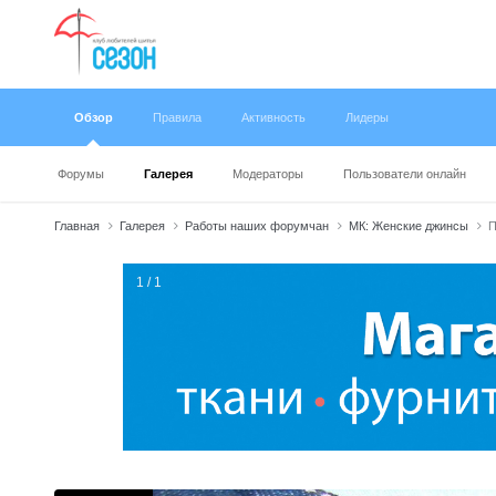
Обзор
Правила
Активность
Лидеры
Форумы
Галерея
Модераторы
Пользователи онлайн
Главная
Галерея
Работы наших форумчан
МК: Женские джинсы
П
1 / 1