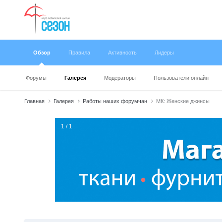
Обзор
Правила
Активность
Лидеры
Форумы
Галерея
Модераторы
Пользователи онлайн
Главная
Галерея
Работы наших форумчан
МК: Женские джинсы
1 / 1