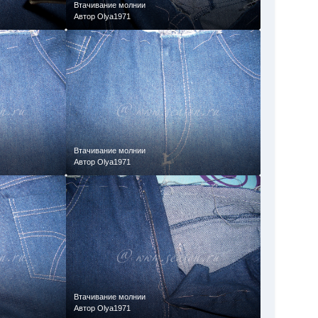
Втачивание молнии
Автор Olya1971
Втачивание молнии
Автор Olya1971
Втачивание молнии
Автор Olya1971