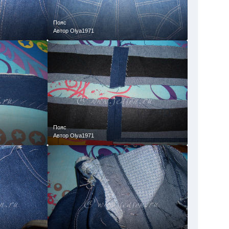
Пояс
Автор Olya1971
Пояс
Автор Olya1971