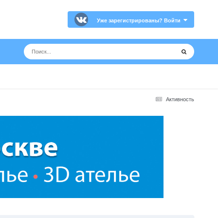
Уже зарегистрированы? Войти
Активность