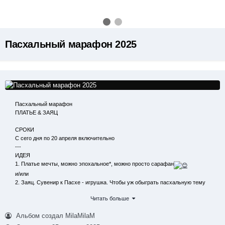
Пасхальный марафон 2025
Пасхальный марафон
ПЛАТЬЕ & ЗАЯЦ
СРОКИ
С сего дня по 20 апреля включительно
---
ИДЕЯ
1. Платье мечты, можно эпохальное*, можно просто сарафан
и/или
2. Заяц. Сувенир к Пасхе - игрушка. Чтобы уж обыграть пасхальную тему
Читать больше
---
КАК МАРАФОНИМСЯ
Альбом создал MilaMilaM
- ОБЯЗАТЕЛЬНО подаём заявку