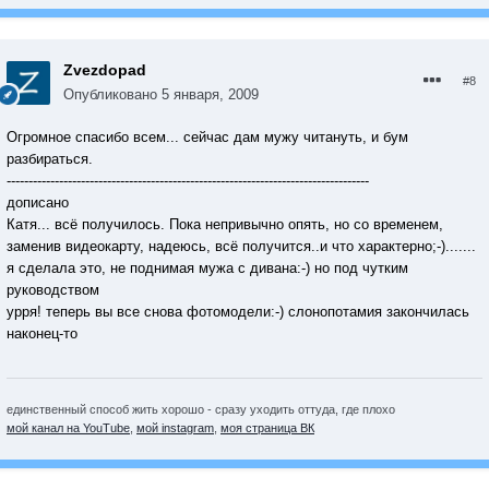
Zvezdopad
#8
Опубликовано
5 января, 2009
Огромное спасибо всем... сейчас дам мужу читануть, и бум
разбираться.
-----------------------------------------------------------------------------------
дописано
Катя... всё получилось. Пока непривычно опять, но со временем,
заменив видеокарту, надеюсь, всё получится..и что характерно;-).......
я сделала это, не поднимая мужа с дивана:-) но под чутким
руководством
урря! теперь вы все снова фотомодели:-) слонопотамия закончилась
наконец-то
единственный способ жить хорошо - сразу уходить оттуда, где плохо
мой канал на YouTube
,
мой instagram
,
моя страница ВК