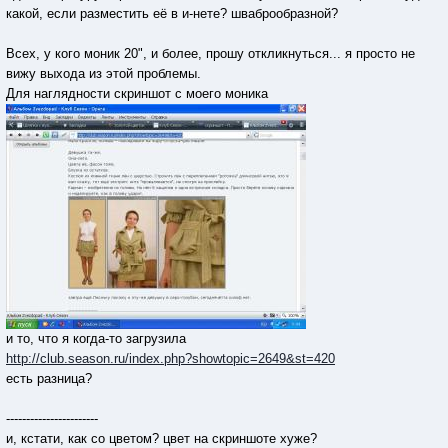
какой, если разместить её в и-нете? шваброобразной?
Всех, у кого моник 20", и более, прошу откликнуться... я просто не
вижу выхода из этой проблемы.
Для наглядности скриншот с моего моника
и то, что я когда-то загрузила
http://club.season.ru/index.php?showtopic=2649&st=420
есть разница?
-----------------------
и, кстати, как со цветом? цвет на скриншоте хуже?