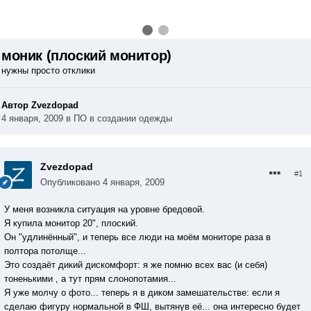
моник (плоский монитор)
нужны просто отклики
Автор Zvezdopad
4 января, 2009
в
ПО в создании одежды
Zvezdopad
#1
Опубликовано
4 января, 2009
У меня возникла ситуация на уровне бредовой.
Я купила монитор 20", плоский.
Он "удлинённый", и теперь все люди на моём мониторе раза в
полтора потолще...
Это создаёт дикий дискомфорт: я же помню всех вас (и себя)
тоненькими , а тут прям слонопотамия...
Я уже молчу о фото... теперь я в диком замешательстве: если я
сделаю фигуру нормальной в ФШ, вытянув её... она интересно будет