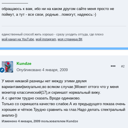
-----------------------
обращаюсь к вам, ибо ни на каком другом сайте меня просто не
поймут, а тут - все свои, родные...помогут, надеюсь:-)
единственный способ жить хорошо - сразу уходить оттуда, где плохо
мой канал на YouTube
,
мой instagram
,
моя страница ВК
Kundze
#2
Опубликовано
4 января, 2009
У меня никакой разницы нет между этими двумя
вариантами(визуально,во всяком случае.)Может оттого что у меня
монитор классический(17),и скриншот нормальный вижу.
А с цветом трудно сказать.Вроде одинаково.
Только со скриншота качество слабое.А из предыдущего показа очень
хорошее и чёткое.Трудно сравнить на глаз.Надо делать спектральный
анализ-))
Изменено
4 января, 2009
пользователем Kundze