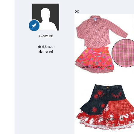
ро
Участник
6,6 тыс
Из:
Israel