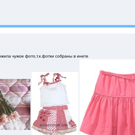
жила чужое фото,т.к.фотки собраны в инете