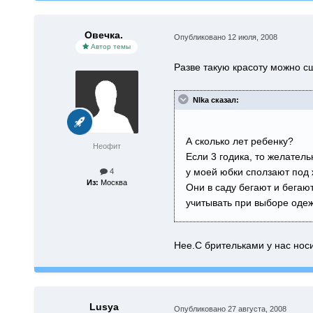
Овечка.
Опубликовано
12 июля, 2008
Автор темы
Разве такую красоту можно с
NIka сказал:
А сколько лет ребенку?
Неофит
Если 3 годика, то желатель
у моей юбки сползают под 
4
Из:
Москва
Они в саду бегают и бегают
учитывать при выборе оде
Нее.С брительками у нас носи
Lusya
Опубликовано
27 августа, 2008