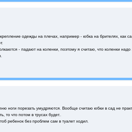
 крепление одежды на плечах, например - юбка на брителях, как са
т.
толкаются - падают на коленки, поэтому я считаю, что коленки над
.
упню ноги порезать умудряются. Вообще считаю юбки в сад не прак
ь, то что потом в трусах будет..
тоб ребенок без проблем сам в туалет ходил.