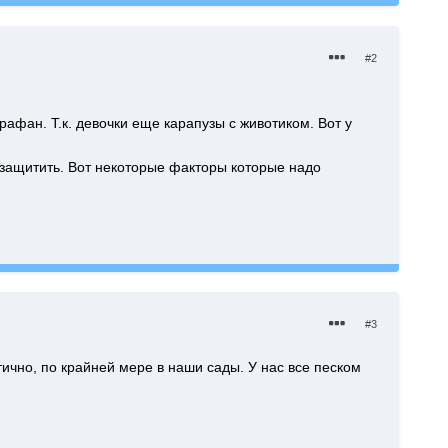
#2
рафан. Т.к. девочки еще карапузы с животиком. Вот у
о защитить. Вот некоторые факторы которые надо
#3
тично, по крайней мере в наши сады. У нас все песком