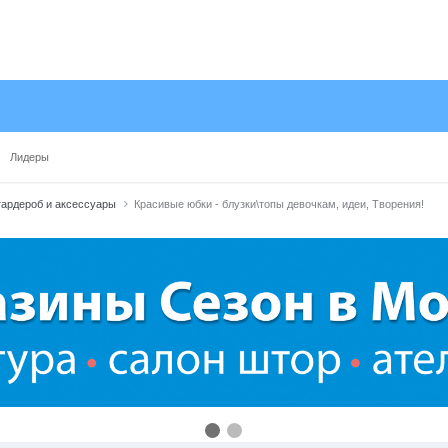
Лидеры
гардероб и аксессуары
Красивые юбки - блузки\топы девочкам, идеи, Творения!