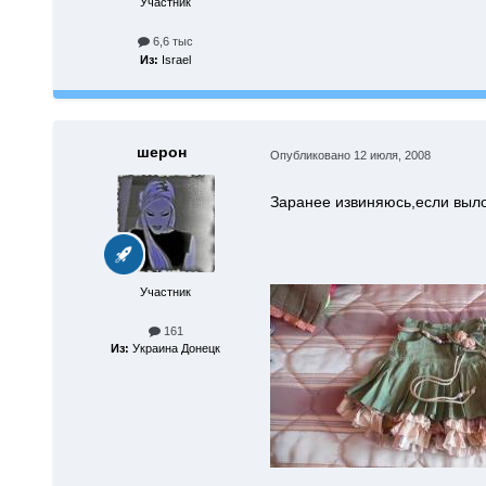
Участник
6,6 тыс
Из:
Israel
шерон
Опубликовано
12 июля, 2008
Заранее извиняюсь,если выло
Участник
161
Из:
Украина Донецк