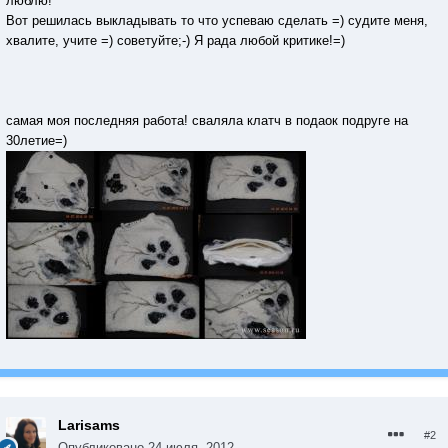
люблю!
Вот решилась выкладывать то что успеваю сделать =) судите меня,
хвалите, учите =) советуйте;-) Я рада любой критике!=)
самая моя последняя работа! сваляла клатч в подаок подруге на
30летие=)
Larisams
#2
Опубликовано
24 июля, 2012