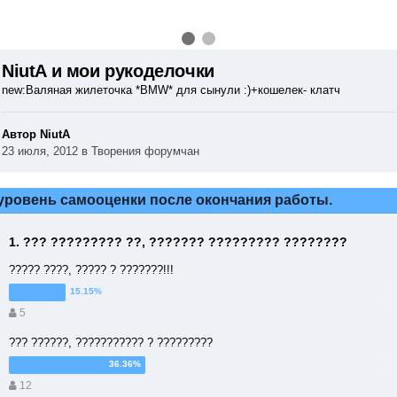
NiutA и мои рукоделочки
new:Валяная жилеточка *BMW* для сынули :)+кошелек- клатч
Автор NiutA
23 июля, 2012
в
Творения форумчан
уровень самооценки после окончания работы.
1. ??? ????????? ??, ??????? ????????? ????????
????? ????, ????? ? ???????!!!
5
??? ??????, ??????????? ? ?????????
12