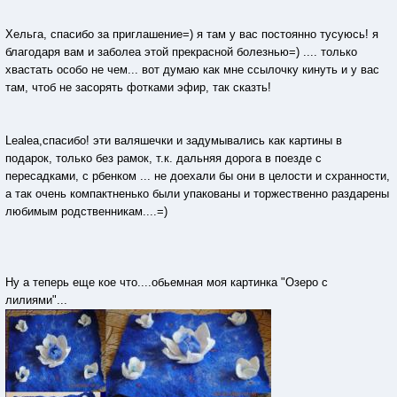
Хельга, спасибо за приглашение=) я там у вас постоянно тусуюсь! я
благодаря вам и заболеа этой прекрасной болезнью=) .... только
хвастать особо не чем... вот думаю как мне ссылочку кинуть и у вас
там, чтоб не засорять фотками эфир, так сказть!
Lealea,спасибо! эти валяшечки и задумывались как картины в
подарок, только без рамок, т.к. дальняя дорога в поезде с
пересадками, с рбенком ... не доехали бы они в целости и схранности,
а так очень компактненько были упакованы и торжественно раздарены
любимым родственникам....=)
Ну а теперь еще кое что....обьемная моя картинка "Озеро с
лилиями"...