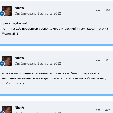
NiutA
#20
Опубликовано
1 августа, 2012
приветик,Анюта!
нет! я на 100 процентов уверена, что литовский! к нам завозят его из
Молетай=)
NiutA
#21
Опубликовано
1 августа, 2012
но я как-то по и-нету заказала, вот там ужас был ....шерсть вся
масляная но ничего иона в дело пошла только мыла побольше надо
чтоб отстирать=)
NiutA
#22