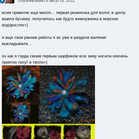
Опубликовано
8 августа, 2012
всем приветик еще мелоч... первая резиночка для волос в центр
вшила бусинку..получилось как будто жемчужинка в морских
водорослях=)
и еще свои ранние работы я их уже в разделе валяния
выкладывала....
ох как я горда своим первым шарфиком всю зиму носила ооочень
приятно телу! и тепло=)