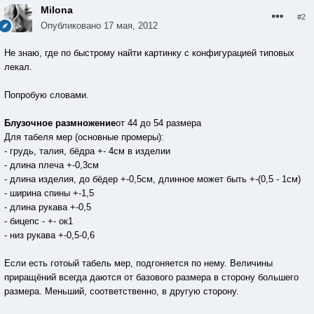
Milona
#2
Опубликовано
17 мая, 2012
Не знаю, где по быстрому найти картинку с конфигурацией типовых
лекал.
Попробую словами.
Блузочное размножение
от 44 до 54 размера
Для табеля мер (основные промеры):
- грудь, талия, бёдра +- 4см в изделии
- длина плеча +-0,3см
- длина изделия, до бёдер +-0,5см, длинное может быть +-(0,5 - 1см)
- ширина спины +-1,5
- длина рукава +-0,5
- бицепс - +- ок1
- низ рукава +-0,5-0,6
Если есть готоый табель мер, подгоняется по нему. Величины
приращёний всегда даются от базового размера в сторону большего
размера. Меньший, соответственно, в другую сторону.