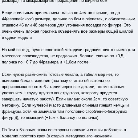
размера), то межразмерные приращения по ширине 6см
Вещи с сильным прилеганием только по 4см по ширине, но до
44(европейского) размера, дальше по 6см в обхватах, с обязательным
отшивом 46 или 48 размеров для уточнения посадки по фигуре. Это
очень-очень плохая практика объеденять все размеры общей шкалой
в одной модели
На мой взгляд, лучше советской методики градации, никто ничего для
массового производства, не предложил. Боланс: спинка по +0,5,
полочка по +0,7 до 44размера и +1,0см после.
Если нужно размножить готовые лекала, а табеля мер нет, то
вымеряю баланс изделия (поэтому считаю обязательное
прорисовывание хотя бы талии через все детали, элементарным
уважением к труду другого конструктора, которому придется
завершать начатую работу). Если баланс около 2см, то советскую
методику. Если нулевой (часто длинными спинами грешат немцы и
французы, хотя не замечала там поголовно сгорбленно-безгрудых
фигур ))), то немецкий (+1см к балансу по полочке).
По 1см к боковым швам со стороны полочки и спинки добавляю в
моделях простого кроя (в старых методиках его называли