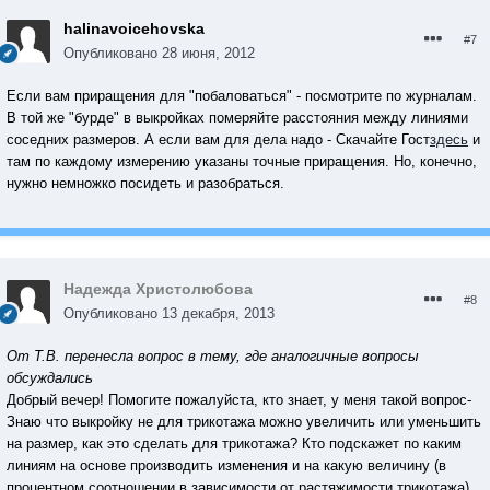
halinavoicehovska
#7
Опубликовано
28 июня, 2012
Если вам приращения для "побаловаться" - посмотрите по журналам.
В той же "бурде" в выкройках померяйте расстояния между линиями
соседних размеров. А если вам для дела надо - Скачайте Гост
здесь
и
там по каждому измерению указаны точные приращения. Но, конечно,
нужно немножко посидеть и разобраться.
Надежда Христолюбова
#8
Опубликовано
13 декабря, 2013
От Т.В. перенесла вопрос в тему, где аналогичные вопросы
обсуждались
Добрый вечер! Помогите пожалуйста, кто знает, у меня такой вопрос-
Знаю что выкройку не для трикотажа можно увеличить или уменьшить
на размер, как это сделать для трикотажа? Кто подскажет по каким
линиям на основе производить изменения и на какую величину (в
процентном соотношении в зависимости от растяжимости трикотажа).