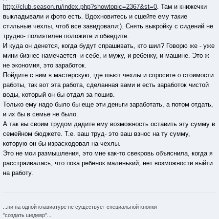
http://club.season.ru/index.php?showtopic=2367&st=0
. Там и книжечки
выкладывали и фото есть. Вдохновитесь и сшейте ему такие
стильные чехлы, чтоб все завидовали:). Снять выкройку с сидений не
трудно- полиэтилен положите и обведите.
И куда он денется, когда будут спрашивать, кто шил? Говорю же - уже
мини бизнес намечается- и себе, и мужу, и ребенку, и машине. Это ж
не экономия, это заработок.
Пойдите с ним в мастерскую, где шьют чехлы и спросите о стоимости
работы, так вот эта работа, сделанная вами и есть заработок чистой
воды, который он бы отдал за пошив.
Только ему надо было бы еще эти деньги заработать, а потом отдать,
и их бы в семье не было.
А так вы своим трудом дадите ему возможность оставить эту сумму в
семейном бюджете. Т.е. ваш труд- это ваш взнос на ту сумму,
которую он бы израсходовал на чехлы.
Это не мои размышления, это мне как-то свекровь объяснила, когда я
расстраивалась, что пока ребенок маленький, нет возможности выйти
на работу.
...ни на одной клавиатуре не существует специальной кнопки
"создать шедевр"...