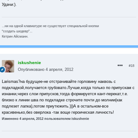
Удачи:).
...ни на одной клавиатуре не существует специальной кнопки
"создать шедевр"...
Кетрин Айсманн.
iskushenie
#18
Опубликовано
4 апреля, 2012
Larismas?на будущее-не отстрачивайте горловину наквозь с
подкладкой,получается грубовато.Лучше,когда только по припускам с
изнанки,через слои припусков,тогда формируется кант-перекат,т.е.
близко к линии шва по подкладке строчите почти до молнии(как
подлезет лапка),потом приутюжить.)))А в остальном-все
красивенько,без оверлока -так воще героическая личность!
Изменено
4 апреля, 2012
пользователем iskushenie