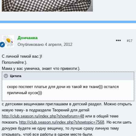
Дончанка
#17
Опубликовано
4 апреля, 2012
С личной темой вас:)!
Пополняйте:).
Мама у вас умничка, знает что привезти:).
Цитата
скоро поспеет платье для дочи из такой же ткани))) остался
приличный кусок)))
с детскими вещичками приглашаем в детский раздел. Можно открыть
новую тему- в подразделе Творений для детей
http://club.season.ru/index.php?showforum=48
или в общей теме
показать
http://club.season.ru/index.php?showtopic=7568
. Но если шить
дочурке будете не одну вещичку, то лучше сразу личную тему
открывать, чтоб все работы в одном месте были.