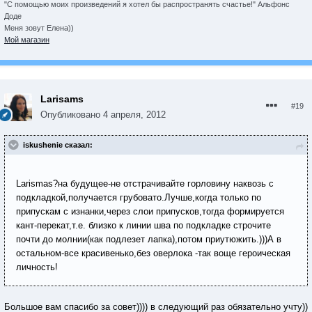
"С помощью моих произведений я хотел бы распространять счастье!" Альфонс
Доде
Меня зовут Елена))
Мой магазин
Larisams
#19
Опубликовано
4 апреля, 2012
iskushenie сказал:
Larismas?на будущее-не отстрачивайте горловину наквозь с
подкладкой,получается грубовато.Лучше,когда только по
припускам с изнанки,через слои припусков,тогда формируется
кант-перекат,т.е. близко к линии шва по подкладке строчите
почти до молнии(как подлезет лапка),потом приутюжить.)))А в
остальном-все красивенько,без оверлока -так воще героическая
личность!
Большое вам спасибо за совет)))) в следующий раз обязательно учту))