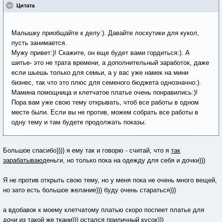
Цитата
Малышку приобщайте к делу:). Давайте лоскутики для кукол,
пусть занимается.
Мужу привет:)! Скажите, он еще будет вами гордиться:). А
шитье- это не трата времени, а дополнительный заработок, даже
если шьешь только для семьи, а у вас уже намек на мини
бизнес, так что это плюс для семеного бюджета однозначно:).
Мамина помощница и клетчатое платье очень понравились:)!
Пора вам уже свою тему открывать, чтоб все работы в одном
месте были. Если вы не против, можем собрать все работы в
одну тему и там будете продолжать показы.
Большое спасибо)))) я ему так и говорю - считай, что я
так
зарабатываю
деньги, но только пока на одежду для себя и дочки)))
Я не против открыть свою тему, но у меня пока не очень много вещей,
но зато есть большое желание))) буду очень стараться)))
а вдобавок к моему клетчатому платью скоро поспеет платье для
дочи из такой же ткани))) остался приличный кусок)))