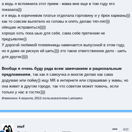
а ведь я вспомнила этот прием - мама мне еще в том году его
показала)))
и я ведь в коричневом платье отделала горловину и у брюк карманы)))
как то совсем вылетело из головы и опять делаю тяп-ляп)))
обещаю исправиться)))))
хорошо хоть пока шью для себя, сама себе претензии не
предъявляю))
У дорогой любимой племянницы намечается выпускной в этом году,
но я даже не рискую ей шить)))) это такое ответственное дело - шить
для других)))))
Вообще я очень буду рада всем замечанием и рациональным
предложениям
, так как я самоучка и многое делаю как сама
додумаю или пойму)) ищу МК в интернете или спрашиваю у мамы, но
она живет в другом городе, так что советом может помочь, если
только у нас в гостях))))
Изменено
4 апреля, 2012
пользователем Larisams
mvf
#20