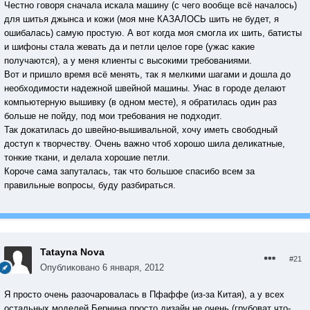
Честно говоря сначала искала машину (с чего вообще всё началось)
для шитья джынса и кожи (моя мне КАЗАЛОСЬ шить не будет, я
ошибалась) самую простую. А вот когда моя смогла их шить, батисты
и шифоны стала жевать да и петли целое горе (ужас какие
получаются), а у меня клиенты с высокими требованиями.
Вот и пришло время всё менять, так я мелкими шагами и дошла до
необходимости надежной швейной машины. Унас в городе делают
компьютерную вышивку (в одном месте), я обратилась один раз
больше не пойду, под мои требования не подходит.
Так докатилась до швейно-вышивальной, хочу иметь свободный
доступ к творчеству. Очень важно чтоб хорошо шила деликатные,
тонкие ткани, и делала хорошие петли.
Короче сама запуталась, так что большое спасибо всем за
правильные вопросы, буду разбираться.
Tatayna Nova
#21
Опубликовано
6 января, 2012
Я просто очень разочаровалась в Пфаффе (из-за Китая), а у всех
остальных моделей Бернина просто дизайн не очень (грубоват что-