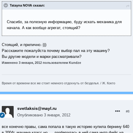
Tatayna NOVA сказал:
Спасибо, за полезную информацию, буду искать механика для
начала. А как вообще агрегат, стоящий?
Стоящий, и прилично.-)))
Расскажите пожалуйста почему выбор пал на эту машину?
Вы другие модели и марки рассматривали?
Изменено
3 января, 2012
пользователем Kundze
Время от времени все же стоит немного отдохнуть от безделья. / Ж. Кокто
svetlaksis@mayl.ru
#8
Опубликовано
3 января, 2012
все конечно правы, сама попала в такую историю купила бернину 640
в 2004г. машина класс но...., разбералась в ней сама интр фейс на