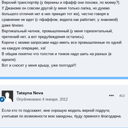
Верхний транспортёр (у бернины и пфафф они похожи, по моему?).
У Джаноме он совсем другой (у меня только лапка, но думаю
большого отличия нет в них принцип тот же), честно говоря в
сравнение не идет (с пфаффом, видела как работает, у знакомой)
даже близко.
Вертикальный челнок, промышленный (у меня горизонтальный,
претензий нет, а вот предубеждения остались).
Короче с моими запросами надо иметь все промышленные по одной
на каждую операцию, ха!
В общем понятно что толстое и тонкое надо шить на разных (в
идеале).
Вот и сносит у меня крышу, уже полгода!!!
Tatayna Nova
#13
Опубликовано
4 января, 2012
Если кто то подскажет, мне хорошую модель верной подруги,
учитывая по возможности мои закидоны, буду премного благодарна.