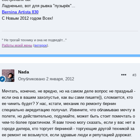
Ладненько, вот для рывка "пузырёк"...
Bernina Artista 830
С Новым 2012 годом Всех!
" Не трогай технику и она не подведёт..."
Работы моей жены
(
ветерок
).
Nada
#3
Опубликовано
2 января, 2012
Мечтать, конечно, не вредно, но на самом деле вопрос не праздный -
если она в вашем захолустье, как вы сами пишете)), сломается, кто
ее чинить будет? У нас, кстати, механик по ремонту бернин
специально акредитацию получал. Извините, что обламываю мечту в
полете, но действительно, подумайте, может быть стоит помечтать о
чем-то более практичном. Я вам точно могу сказать, если у вас нет в
городе дилера, кто торгует берниной - торгующие другой техникой за
ее ремонт не возьмутся, если здравые люди и репутацией дорожат.