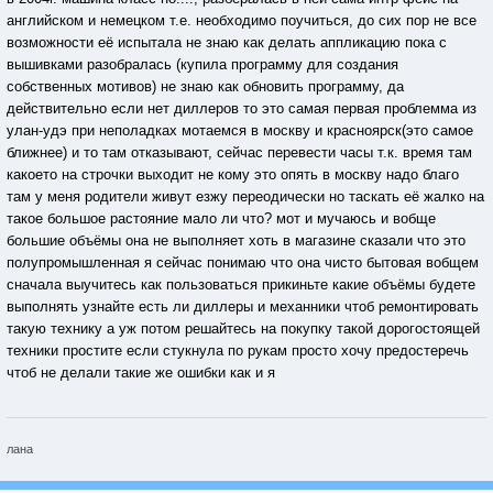
английском и немецком т.е. необходимо поучиться, до сих пор не все
возможности её испытала не знаю как делать аппликацию пока с
вышивками разобралась (купила программу для создания
собственных мотивов) не знаю как обновить программу, да
действительно если нет диллеров то это самая первая проблемма из
улан-удэ при неполадках мотаемся в москву и красноярск(это самое
ближнее) и то там отказывают, сейчас перевести часы т.к. время там
какоето на строчки выходит не кому это опять в москву надо благо
там у меня родители живут езжу переодически но таскать её жалко на
такое большое растояние мало ли что? мот и мучаюсь и вобще
большие объёмы она не выполняет хоть в магазине сказали что это
полупромышленная я сейчас понимаю что она чисто бытовая вобщем
сначала выучитесь как пользоваться прикиньте какие объёмы будете
выполнять узнайте есть ли диллеры и механники чтоб ремонтировать
такую технику а уж потом решайтесь на покупку такой дорогостоящей
техники простите если стукнула по рукам просто хочу предостеречь
чтоб не делали такие же ошибки как и я
лана