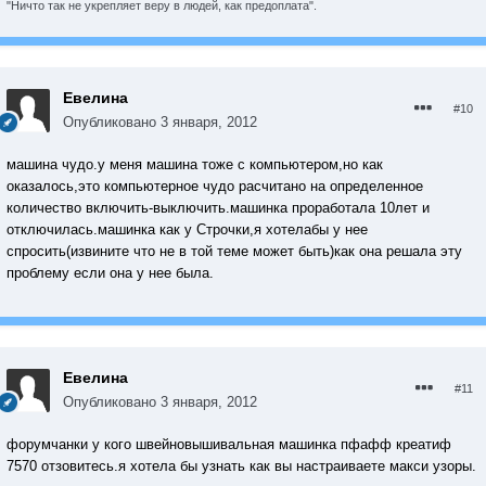
"Ничто так не укрепляет веру в людей, как предоплата".
Евелина
#10
Опубликовано
3 января, 2012
машина чудо.у меня машина тоже с компьютером,но как
оказалось,это компьютерное чудо расчитано на определенное
количество включить-выключить.машинка проработала 10лет и
отключилась.машинка как у Строчки,я хотелабы у нее
спросить(извините что не в той теме может быть)как она решала эту
проблему если она у нее была.
Евелина
#11
Опубликовано
3 января, 2012
форумчанки у кого швейновышивальная машинка пфафф креатиф
7570 отзовитесь.я хотела бы узнать как вы настраиваете макси узоры.