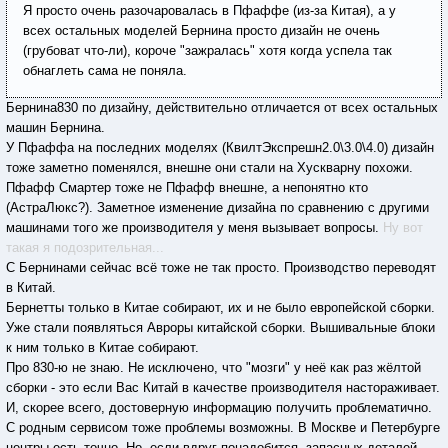
Я просто очень разочаровалась в Пфаффе (из-за Китая), а у
всех остальных моделей Бернина просто дизайн не очень
(грубоват что-ли), короче "зажралась" хотя когда успела так
обнаглеть сама не поняла.
Бернина830 по дизайну, действительно отличается от всех остальных
машин Бернина.
У Пфаффа на последних моделях (КвилтЭкспрешн2.0\3.0\4.0) дизайн
тоже заметно поменялся, внешне они стали на Хускварну похожи.
Пфафф Смартер тоже не Пфафф внешне, а непонятно кто
(АстраЛюкс?). Заметное изменение дизайна по сравнению с другими
машинами того же производителя у меня вызывает вопросы.
Ну вот
такая я подозрительная...
С Бернинами сейчас всё тоже не так просто. Производство переводят
в Китай.
Бернетты только в Китае собирают, их и не было европейской сборки.
Уже стали появляться Авроры китайской сборки. Вышивальные блоки
к ним только в Китае собирают.
Про 830-ю не знаю. Не исключено, что "мозги" у неё как раз жёлтой
сборки - это если Вас Китай в качестве производителя настораживает.
И, скорее всего, достоверную информацию получить проблематично.
С родным сервисом тоже проблемы возможны. В Москве и Петербурге
центры есть точно. Но, если вдруг понадобится, запасных деталей