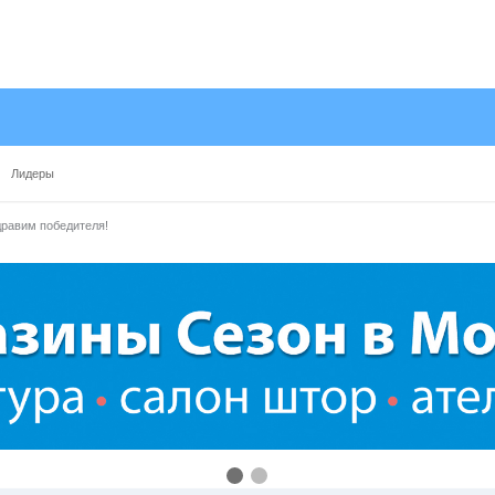
Лидеры
равим победителя!