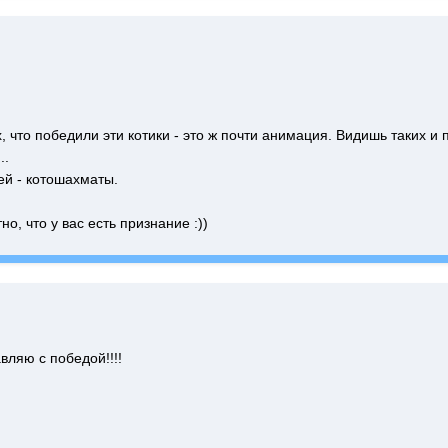
, что победили эти котики - это ж почти анимация. Видишь таких и 
..
й - котошахматы.
о, что у вас есть признание :))
вляю с победой!!!!