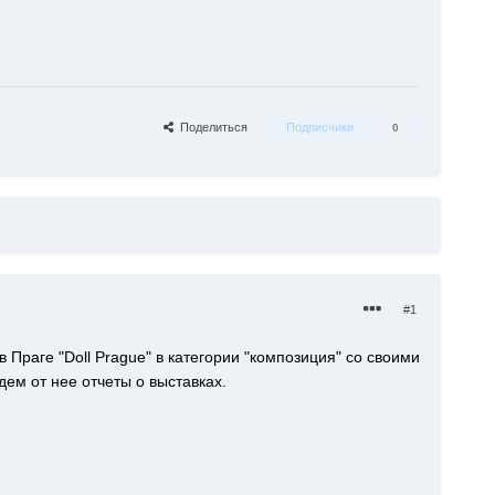
Поделиться
Подписчики
0
#1
раге "Doll Prague" в категории "композиция" со своими
ем от нее отчеты о выставках.