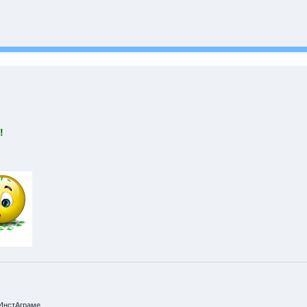
!
ИнстАграме.