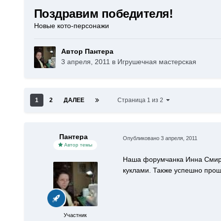
Поздравим победителя!
Новые кото-персонажи
Автор Пантера
3 апреля, 2011
в
Игрушечная мастерская
1
2
ДАЛЕЕ
Страница 1 из 2
Пантера
Опубликовано
3 апреля, 2011
Автор темы
Наша форумчанка Инна Смирно
куклами. Также успешно прошл
Участник