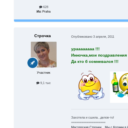
628
Из:
Praha
Строчка
Опубликовано
3 апреля, 2011
ураааааааа !!!
Инночка,мои поздравления 
Да кто б сомневался !!!
Участник
9,1 тыс
Захотела и сшила...делов-то!
====================
Мастерская Строчки...
Мы с Котами в 