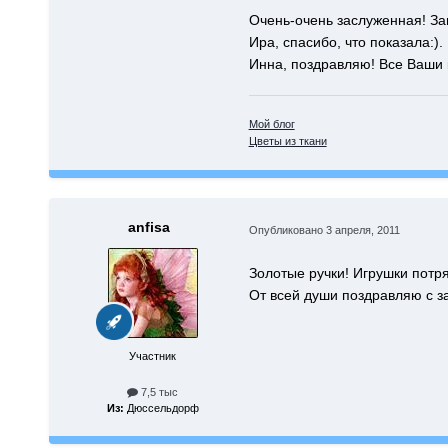
Очень-очень заслуженная! За
Ира, спасибо, что показала:).
Инна, поздравляю! Все Ваши к
Мой блог
Цветы из ткани
anfisa
Опубликовано
3 апреля, 2011
Золотые ручки! Игрушки потр
От всей души поздравляю с з
Участник
7,5 тыс
Из:
Дюссельдорф