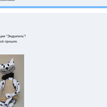
ции "Эндшпиль"!
всё прошло.