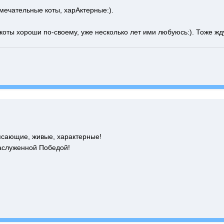
мечательные коты, харАктерные:).
оты хороши по-своему, уже несколько лет ими любуюсь:). Тоже жду
ясающие, живые, характерные!
аслуженной Победой!