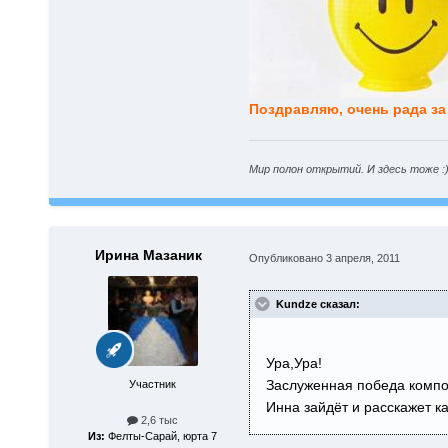
Поздравляю, очень рада за
Мир полон открытий. И здесь тоже :
Ирина Мазаник
Опубликовано
3 апреля, 2011
Kundze сказал:
Ура,Ура!
Заслуженная победа компо
Участник
Инна зайдёт и расскажет к
2,6 тыс
Из:
Фелты-Сарай, юрта 7