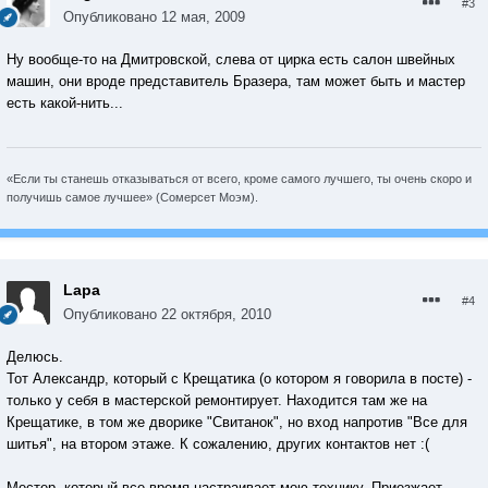
#3
Опубликовано
12 мая, 2009
Ну вообще-то на Дмитровской, слева от цирка есть салон швейных
машин, они вроде представитель Бразера, там может быть и мастер
есть какой-нить...
«Если ты станешь отказываться от всего, кроме самого лучшего, ты очень скоро и
получишь самое лучшее» (Сомерсет Моэм).
Lapa
#4
Опубликовано
22 октября, 2010
Делюсь.
Тот Александр, который с Крещатика (о котором я говорила в посте) -
только у себя в мастерской ремонтирует. Находится там же на
Крещатике, в том же дворике "Свитанок", но вход напротив "Все для
шитья", на втором этаже. К сожалению, других контактов нет :(
Местер, который все время настраивает мою технику. Приезжает