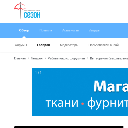
Обзор
Правила
Активность
Лидеры
Форумы
Галерея
Модераторы
Пользователи онлайн
Главная
Галерея
Работы наших форумчан
Вытворения (вышивальны
1 / 1