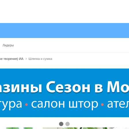
Лидеры
е творения) ИА
Шляпка и сумка