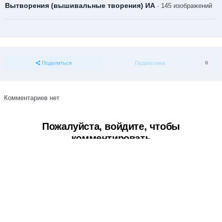
Вытворения (вышивальные творения) ИА
· 145 изображений
Поделиться
Подписчики
0
Комментариев нет
Пожалуйста, войдите, чтобы
комментировать
Вы сможете оставить комментарий после входа в
Войти
Тема
Обратная связь
Cookie-файлы