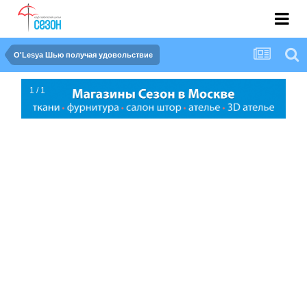
O'Lesya Шью получая удовольствие
1 / 1