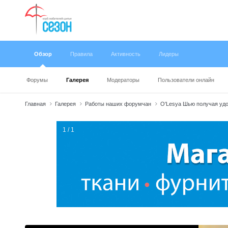
Обзор
Правила
Активность
Лидеры
Форумы
Галерея
Модераторы
Пользователи онлайн
Главная
Галерея
Работы наших форумчан
O'Lesya Шью получая уд
1 / 1