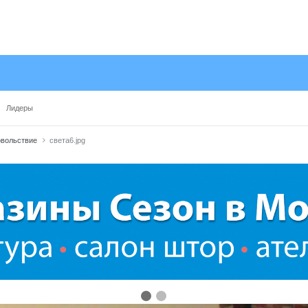
Лидеры
овольствие
света6.jpg