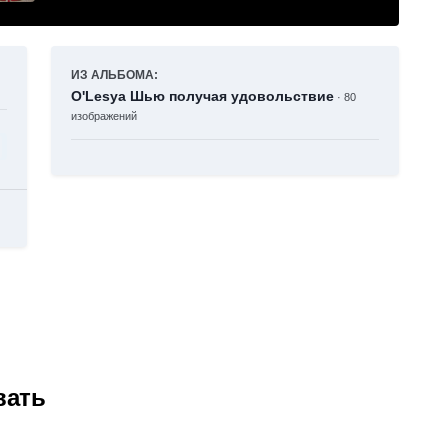
ИЗ АЛЬБОМА:
O'Lesya Шью получая удовольствие
· 80
изображений
вать