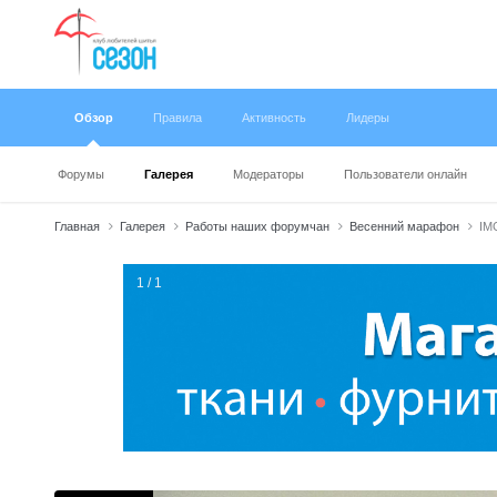
Обзор
Правила
Активность
Лидеры
Форумы
Галерея
Модераторы
Пользователи онлайн
Главная
Галерея
Работы наших форумчан
Весенний марафон
IM
1 / 1