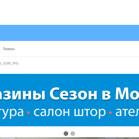
Лидеры
G_5285.JPG