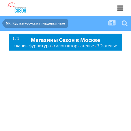
МК: Куртка-косуха из плащевки лаке
1 / 1