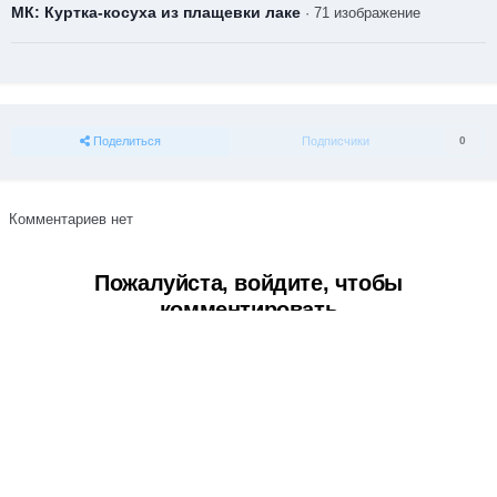
МК: Куртка-косуха из плащевки лаке
· 71 изображение
Поделиться
Подписчики
0
Комментариев нет
Пожалуйста, войдите, чтобы
комментировать
Вы сможете оставить комментарий после входа в
Войти
Тема
Обратная связь
Cookie-файлы