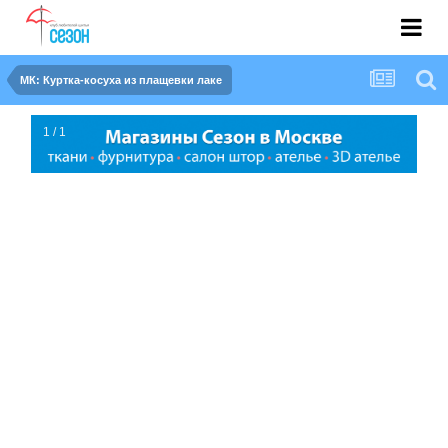
МК: Куртка-косуха из плащевки лаке
1 / 1