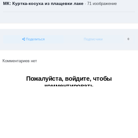
МК: Куртка-косуха из плащевки лаке
· 71 изображение
Поделиться
Подписчики
0
Комментариев нет
Пожалуйста, войдите, чтобы
комментировать
Вы сможете оставить комментарий после входа в
Войти
Тема
Обратная связь
Cookie-файлы