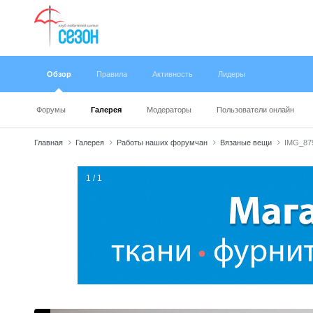
Обзор
Правила
Активность
Лидеры
Форумы
Галерея
Модераторы
Пользователи онлайн
Главная
Галерея
Работы наших форумчан
Вязаные вещи
IMG_87
1 / 1