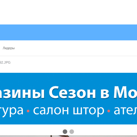
Лидеры
92.JPG