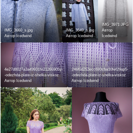
IMG_3971.JPG
IMG_3660_s.jpg
IMG_3649_s.jpg
Автор
Автор Icedwind
Автор Icedwind
Icedwind
4e27d8027a3a49931fe21266905y-
246f0d253ecc693cba10fef29ap5-
-odezhda-plate-iz-shelka-viskoz
-odezhda-plate-iz-shelka-viskoz
Автор Icedwind
Автор Icedwind