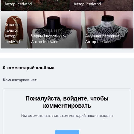
Автор Icedwind
kapyu
Автор Icedwind
Вязаное
пальто.
Автор
Черный воротничок.
Ажурная пелерина.
Icedwind
Автор Icedwind
Автор Icedwind
0 комментарий альбома
Комментариев нет
Пожалуйста, войдите, чтобы
комментировать
Вы сможете оставить комментарий после входа в