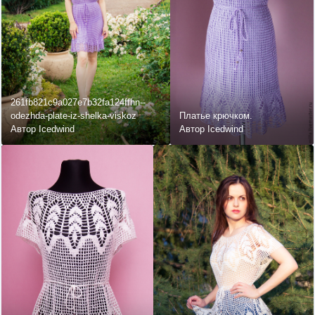
261fb821c9a027e7b32fa124ffhn--
odezhda-plate-iz-shelka-viskoz
Платье крючком.
Автор Icedwind
Автор Icedwind