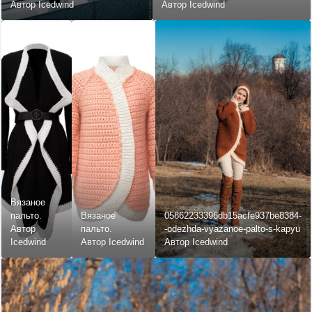
Автор Icedwind
Автор Icedwind
Вязаное
пальто.
Вязаное
05862233396db15acfe937be8384-
Автор
пальто.
-odezhda-vyazanoe-palto-s-kapyu
Icedwind
Автор Icedwind
Автор Icedwind