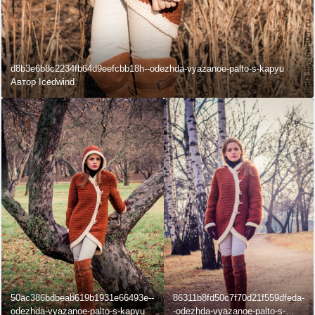
d8b3e6b8c2234fb64d9eefcbb18h--odezhda-vyazanoe-palto-s-kapyu
Автор Icedwind
50ac386bdbeab619b1931e66493e--
86311b8fd50c7f70d21f559dfeda-
odezhda-vyazanoe-palto-s-kapyu
-odezhda-vyazanoe-palto-s-