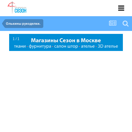
Олькины рукоделки.
1 / 1