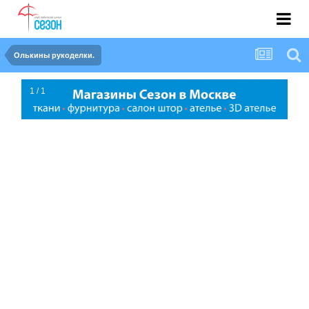
Олькины рукоделки.
1 / 1