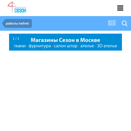
работы nefrret
1 / 1