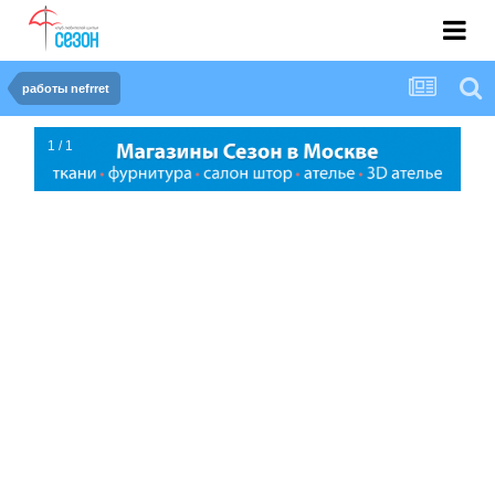
работы nefrret
1 / 1