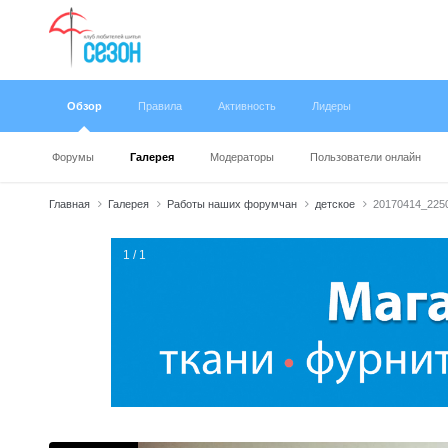
Обзор
Правила
Активность
Лидеры
Форумы
Галерея
Модераторы
Пользователи онлайн
Главная
Галерея
Работы наших форумчан
детское
20170414_2250
1 / 1