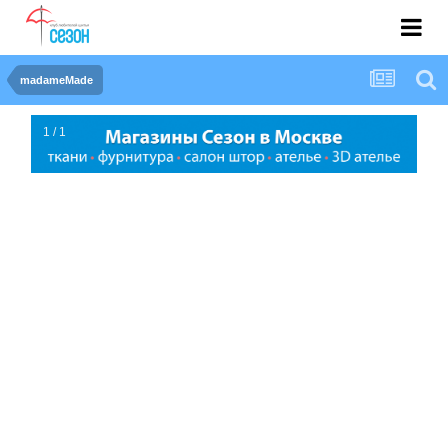
madameMade
1 / 1