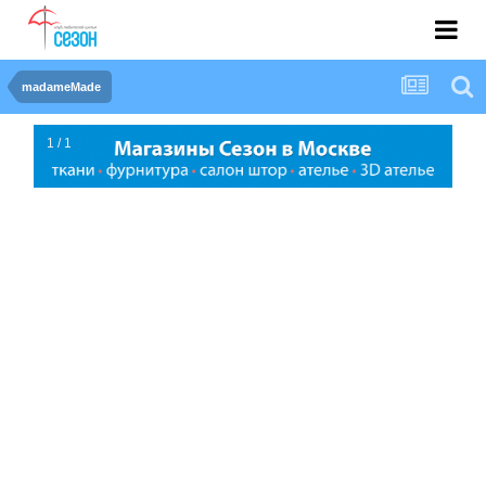
madameMade
1 / 1