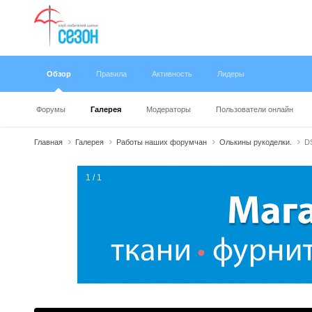
Обзор
Правила
Активность
Лидеры
Форумы
Галерея
Модераторы
Пользователи онлайн
Главная
Галерея
Работы наших форумчан
Олькины рукоделки.
D
1 / 1