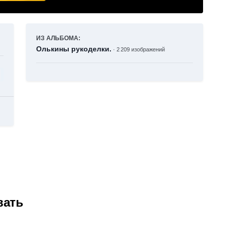
ИЗ АЛЬБОМА:
Олькины рукоделки.
· 2 209 изображений
вать