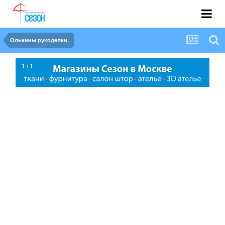
Олькины рукоделки.
1 / 1