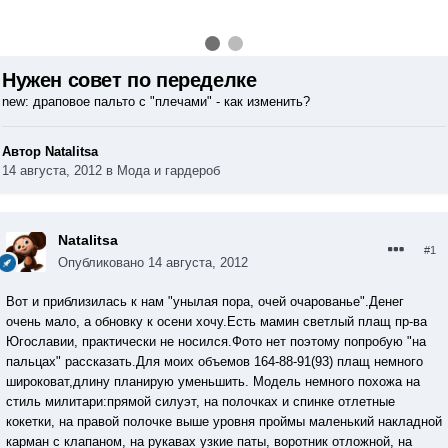
Нужен совет по переделке
new: драповое пальто c "плечами" - как изменить?
Автор Natalitsa
14 августа, 2012
в
Мода и гардероб
Natalitsa
#1
Опубликовано
14 августа, 2012
Вот и приблизилась к нам "унылая пора, очей очарованье".Денег
очень мало, а обновку к осени хочу.Есть мамин светлый плащ пр-ва
Югославии, практически не носился.Фото нет поэтому попробую "на
пальцах" рассказать.Для моих объемов 164-88-91(93) плащ немного
широковат,длину планирую уменьшить. Модель немного похожа на
стиль милитари:прямой силуэт, на полочках и спинке отлетные
кокетки, на правой полочке выше уровня проймы маленький накладной
карман с клапаном, на рукавах узкие паты, воротник отложной, на