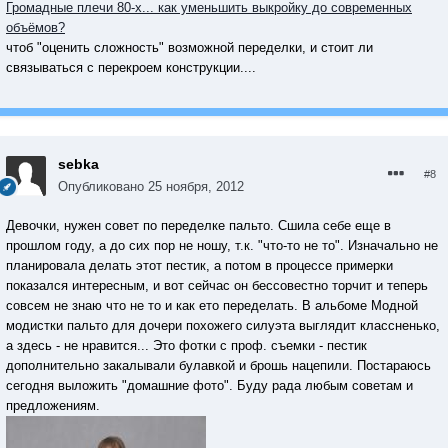
Громадные плечи 80-х... как уменьшить выкройку до современных
объёмов?
чтоб "оценить сложность" возможной переделки, и стоит ли
связываться с перекроем конструкции....
sebka
#8
Опубликовано
25 ноября, 2012
Девочки, нужен совет по переделке пальто. Сшила себе еще в
прошлом году, а до сих пор не ношу, т.к. "что-то не то". Изначально не
планировала делать этот пестик, а потом в процессе примерки
показался интересным, и вот сейчас он бессовестно торчит и теперь
совсем не знаю что не то и как ето переделать. В альбоме Модной
модистки пальто для дочери похожего силуэта выглядит классненько,
а здесь - не нравится... Это фотки с проф. съемки - пестик
дополнительно закалывали булавкой и брошь нацепили. Постараюсь
сегодня выложить "домашние фото". Буду рада любым советам и
предложениям.